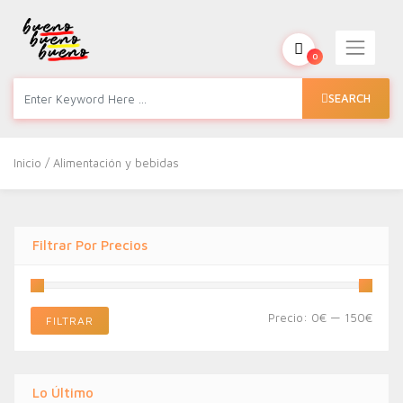
0
SEARCH
Inicio
/ Alimentación y bebidas
Filtrar Por Precios
Preci
Preci
Precio:
0€
—
150€
FILTRAR
míni
máxi
Lo Último