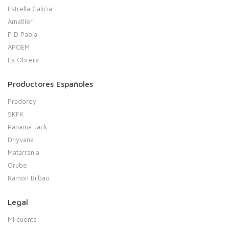
Estrella Galicia
Amatller
P D Paola
APOEM
La Obrera
Productores Españoles
Pradorey
SKFK
Panama Jack
Dhyvana
Matarrania
Orube
Ramón Bilbao
Legal
Mi cuenta