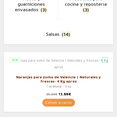
guarniciones
cocina y repostería
envasados
(3)
(3)
Salsas
(14)
31%
Naranjas para zumo de Valencia | Naturales y
frescas- 4 Kg aprox
In Stock
- 4 kg
El
El
13,88
€
20,00
€
precio
precio
original
actual
Añadir al carrito
era:
es:
20,00€.
13,88€.