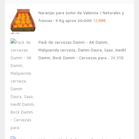
Naranjas para zumo de Valencia | Naturales y
El
El
frescas- 4 Kg aprox
20,00
€
13,88
€
precio
precio
original
actual
Pack de cervezas Damm - AK Damm,
era:
es:
Malquerida cerveza, Damm Daura, Saaz, Inedit
20,00€.
13,88€.
Damm, Bock Damm - Cervezas para…
24,95
€