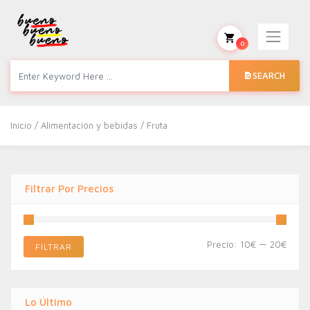
0
SEARCH
Inicio
/
Alimentación y bebidas
/ Fruta
Filtrar Por Precios
Preci
Preci
Precio:
10€
—
20€
FILTRAR
míni
máxi
Lo Último