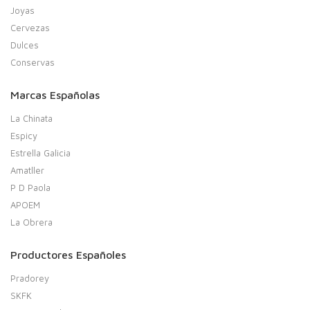
Joyas
Cervezas
Dulces
Conservas
Marcas Españolas
La Chinata
Espicy
Estrella Galicia
Amatller
P D Paola
APOEM
La Obrera
Productores Españoles
Pradorey
SKFK