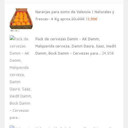
Naranjas para zumo de Valencia | Naturales y
El
El
frescas- 4 Kg aprox
20,00
€
13,88
€
precio
precio
original
actual
Pack de cervezas Damm - AK Damm,
era:
es:
Malquerida cerveza, Damm Daura, Saaz, Inedit
20,00€.
13,88€.
Damm, Bock Damm - Cervezas para…
24,95
€