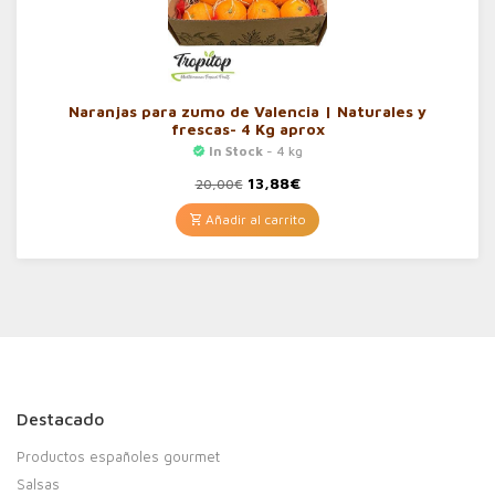
Naranjas para zumo de Valencia | Naturales y
frescas- 4 Kg aprox
In Stock
- 4 kg
El
El
13,88
€
20,00
€
precio
precio
original
actual
Añadir al carrito
era:
es:
20,00€.
13,88€.
Destacado
Productos españoles gourmet
Salsas