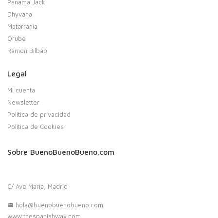
Panama Jack
Dhyvana
Matarrania
Orube
Ramón Bilbao
Legal
Mi cuenta
Newsletter
Política de privacidad
Política de Cookies
Sobre BuenoBuenoBueno.com
C/ Ave María, Madrid
hola@buenobuenobueno.com
www.thespanishway.com