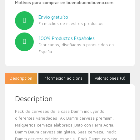
Motivos para comprar en buenobuenobueno.com
Envío gratuíto
En muchos de nuestros productos
100% Productos Españoles
Fabricados, diseñados o producidos en
España
Descripción
Información adicional
Valoraciones (0)
Description
Pack de cervezas de la casa Damm incluyendo
diferentes variedades: AK Damm cerveza premium,
Malquerida cerveza elaborada junto con Ferrá Adriá,
Damm Daura cerveza sin gluten, Saaz cerveza, Inedit
Damm cerveza edición especial, Bock Damm cerveza