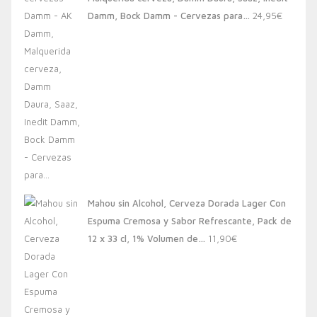
20,00€.
13,88€.
Damm, Bock Damm - Cervezas para…
24,95
€
Mahou sin Alcohol, Cerveza Dorada Lager Con
Espuma Cremosa y Sabor Refrescante, Pack de
12 x 33 cl, 1% Volumen de…
11,90
€