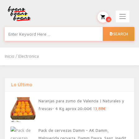
0
SEARCH
Inicio
/ Electrónica
Lo Último
Naranjas para zumo de Valencia | Naturales y
El
El
frescas- 4 Kg aprox
20,00
€
13,88
€
precio
precio
original
actual
Pack de cervezas Damm - AK Damm,
era:
es:
Malquerida cerveza, Damm Daura, Saaz, Inedit