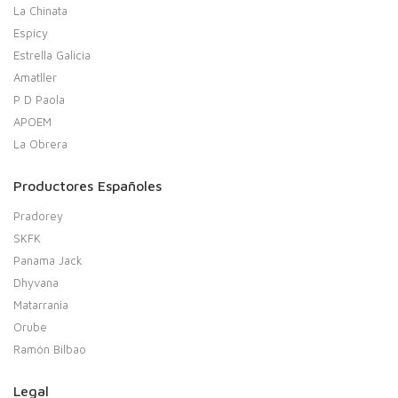
La Chinata
Espicy
Estrella Galicia
Amatller
P D Paola
APOEM
La Obrera
Productores Españoles
Pradorey
SKFK
Panama Jack
Dhyvana
Matarrania
Orube
Ramón Bilbao
Legal