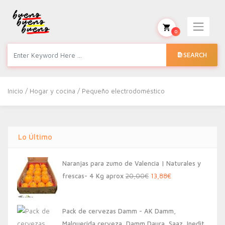
0
SEARCH
Inicio
/
Hogar y cocina
/ Pequeño electrodoméstico
Lo Último
Naranjas para zumo de Valencia | Naturales y
El
El
frescas- 4 Kg aprox
20,00
€
13,88
€
precio
precio
original
actual
Pack de cervezas Damm - AK Damm,
era:
es:
Malquerida cerveza, Damm Daura, Saaz, Inedit