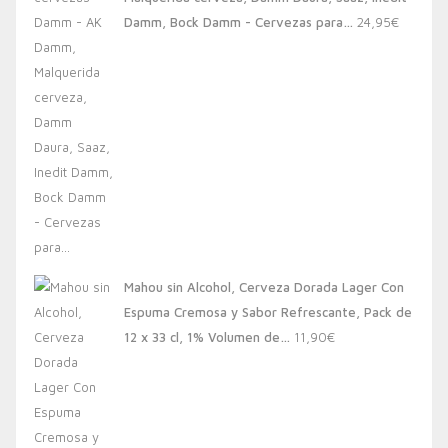
20,00€.
13,88€.
Damm, Bock Damm - Cervezas para…
24,95
€
Mahou sin Alcohol, Cerveza Dorada Lager Con
Espuma Cremosa y Sabor Refrescante, Pack de
12 x 33 cl, 1% Volumen de…
11,90
€