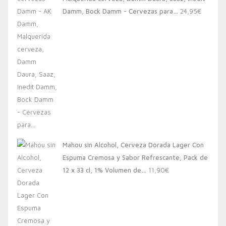
20,00€.
13,88€.
Damm, Bock Damm - Cervezas para…
24,95
€
Mahou sin Alcohol, Cerveza Dorada Lager Con
Espuma Cremosa y Sabor Refrescante, Pack de
12 x 33 cl, 1% Volumen de…
11,90
€