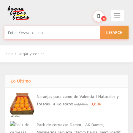
0
SEARCH
Inicio
/ Hogar y cocina
Lo Último
Naranjas para zumo de Valencia | Naturales y
El
El
frescas- 4 Kg aprox
20,00
€
13,88
€
precio
precio
original
actual
Pack de cervezas Damm - AK Damm,
era:
es:
Malquerida cerveza, Damm Daura, Saaz, Inedit