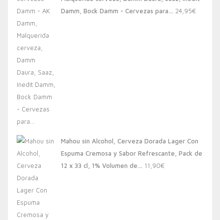
20,00€.
13,88€.
Damm, Bock Damm - Cervezas para…
24,95
€
Mahou sin Alcohol, Cerveza Dorada Lager Con
Espuma Cremosa y Sabor Refrescante, Pack de
12 x 33 cl, 1% Volumen de…
11,90
€