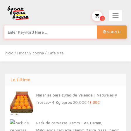
0
SEARCH
Inicio
/
Hogar y cocina
/ Café y té
Lo Último
Naranjas para zumo de Valencia | Naturales y
El
El
frescas- 4 Kg aprox
20,00
€
13,88
€
precio
precio
original
actual
Pack de cervezas Damm - AK Damm,
era:
es:
Malquerida cerveza, Damm Daura, Saaz, Inedit