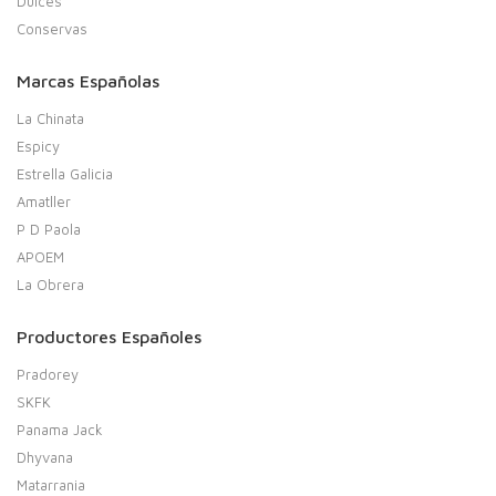
Dulces
Conservas
Marcas Españolas
La Chinata
Espicy
Estrella Galicia
Amatller
P D Paola
APOEM
La Obrera
Productores Españoles
Pradorey
SKFK
Panama Jack
Dhyvana
Matarrania