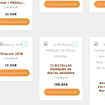
mal | MEDALLA
Comprar el producto
Comp
E ORO CINVE –
In Stock
7 | D.O.Ca. Rioja
aja de 3 botellas
22,50
€
de 75 cl
omprar el producto
Pittacum 2018
In Stock
14,50
€
12 BOTELLAS
MARQUES DE
RISCAL RESERVA
omprar el producto
In Stock
Ber
198,85
€
Fer
Bar
Comprar el producto
Blanco
– 6 B
ml –