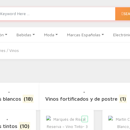
SE
ón
Bebidas
Moda
Marcas Españolas
Electróni
ores
/ Vinos
s blancos
(18)
Vinos fortificados y de postre
(1)
s tintos
(10)