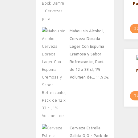
Po
D
201
| C
C
Mahou sin Alcohol,
Cerveza Dorada
Lager Con Espuma
Cremosa y Sabor
Refrescante, Pack
de 12 x 33 cl, 1%
Volumen de…
11,90
€
C
Cerveza Estrella
Galicia 0,0 - Pack de