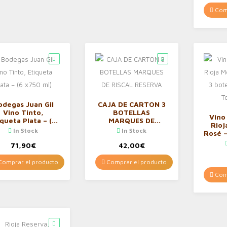
Comp
odegas Juan Gil
CAJA DE CARTON 3
Vino Tinto,
BOTELLAS
Vino
iqueta Plata – (6
MARQUES DE
Rioj
x750 ml)
RISCAL RESERVA
In Stock
In Stock
Rosé –
75 cl 
71,90
€
42,00
€
omprar el producto
Comprar el producto
Comp