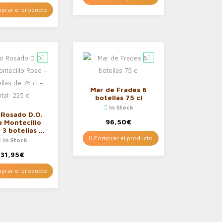
ml
rar el producto
Mar de Frades 6
botellas 75 cl
In Stock
 Rosado D.O.
96,50
€
a Montecillo
 3 botellas de
– Total: 225 cl
Comprar el producto
In Stock
31,95
€
rar el producto