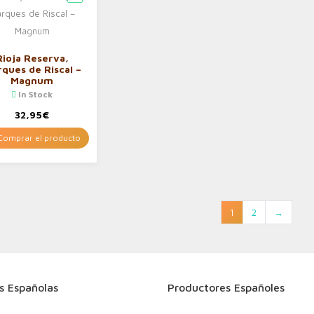
Rioja Reserva,
ques de Riscal –
Magnum
In Stock
32,95
€
omprar el producto
1
2
→
s Españolas
Productores Españoles