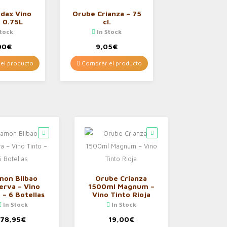
ódax Vino
Orube Crianza – 75
, 0.75L
cl.
Stock
In Stock
00
€
9,05
€
el producto
Comprar el producto
mon Bilbao
Orube Crianza
erva – Vino
1500ml Magnum –
 – 6 Botellas
Vino Tinto Rioja
In Stock
In Stock
78,95
€
19,00
€