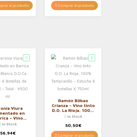
rar el producto
Comprar el producto
Ramón Bilbao
Crianza – Vino tinto
onia Viura
D.O. La Rioja, 100%
mentado en
Tempranillo –
In Stock
rica – Vino
Estuche 6 botellas
 D.O.Ca. Rioja
In Stock
X 750ml
50,50
€
otellas de 750
 Total : 4500
56,94
€
Comprar el producto