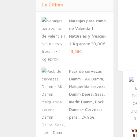
Lo Último
Naranjas para zumo
de Valencia |
Naturales y frescas-
4 Kg aprox
20,00
€
El
El
13,88
€
precio
precio
original
actual
Pack de cervezas
era:
es:
Damm - AK Damm,
20,00€.
13,88€.
Malquerida cerveza,
Damm Daura, Saaz,
Inedit Damm, Bock
Damm - Cervezas
para…
24,95
€
Vi
B