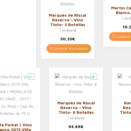
Martín C
Blanco
Marqués de Riscal
In 
Reserva – Vino
Tinto- 3 Botellas
10,
In Stock
Comprar 
50,33
€
Comprar el producto
Marqués de Riscal
Ra
Reserva – Vino
Res
Tinto- 6 Botellas
Tinto
In Stock
ña Pomal | Vino
94,69
€
lanco 2015 Viña