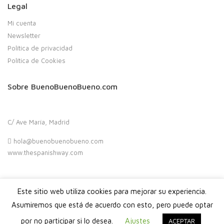
Legal
Mi cuenta
Newsletter
Política de privacidad
Política de Cookies
Sobre BuenoBuenoBueno.com
C/ Ave María, Madrid
hola@buenobuenobueno.com
www.thespanishway.com
Este sitio web utiliza cookies para mejorar su experiencia.
Copyright 2020. Buenobuenobueno.com - Todos los derechos
reservados
Asumiremos que está de acuerdo con esto, pero puede optar
por no participar si lo desea.
Ajustes
ACEPTAR