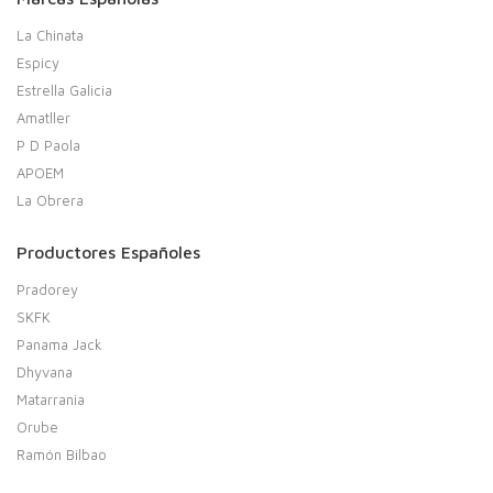
La Chinata
Espicy
Estrella Galicia
Amatller
P D Paola
APOEM
La Obrera
Productores Españoles
Pradorey
SKFK
Panama Jack
Dhyvana
Matarrania
Orube
Ramón Bilbao