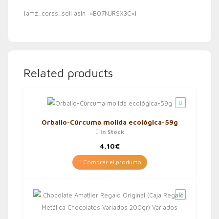
[amz_corss_sell asin=»B07NJRSX3C»]
Related products
Orballo-Cúrcuma molida ecológica-59g
In Stock
4,10
€
Comprar el producto