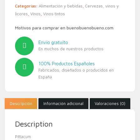
Categorías:
Alimentación y bebidas
,
Cervezas, vinos y
licores
,
Vinos
,
Vinos tintos
Motivos para comprar en buenobuenobueno.com
Envío gratuíto
En muchos de nuestros productos
100% Productos Españoles
Fabricados, diseñados o producidos en
España
Descripción
Información adicional
Valoraciones (0)
Description
Pittacum