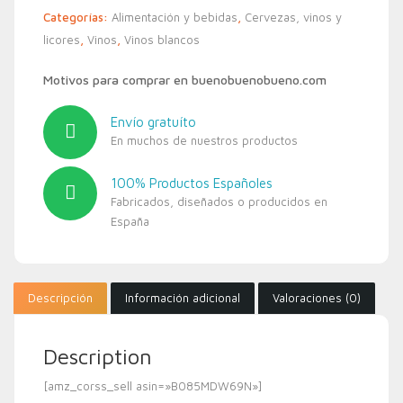
Categorías:
Alimentación y bebidas
,
Cervezas, vinos y
licores
,
Vinos
,
Vinos blancos
Motivos para comprar en buenobuenobueno.com
Envío gratuíto
En muchos de nuestros productos
100% Productos Españoles
Fabricados, diseñados o producidos en
España
Descripción
Información adicional
Valoraciones (0)
Description
[amz_corss_sell asin=»B085MDW69N»]