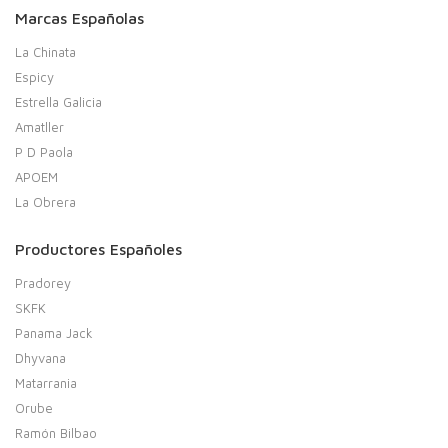
Marcas Españolas
La Chinata
Espicy
Estrella Galicia
Amatller
P D Paola
APOEM
La Obrera
Productores Españoles
Pradorey
SKFK
Panama Jack
Dhyvana
Matarrania
Orube
Ramón Bilbao