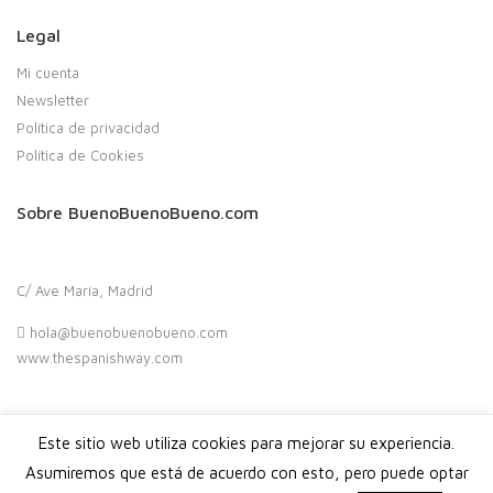
Legal
Mi cuenta
Newsletter
Política de privacidad
Política de Cookies
Sobre BuenoBuenoBueno.com
C/ Ave María, Madrid
hola@buenobuenobueno.com
www.thespanishway.com
Este sitio web utiliza cookies para mejorar su experiencia.
Copyright 2020. Buenobuenobueno.com - Todos los derechos
reservados
Asumiremos que está de acuerdo con esto, pero puede optar