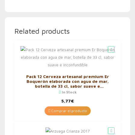
Related products
Pack 12 Cerveza artesanal premium Er
Boquerón elaborada con agua de mar,
botella de 33 cl, sabor suave e
inconfundible
In Stock
5,77
€
Comprar el producto