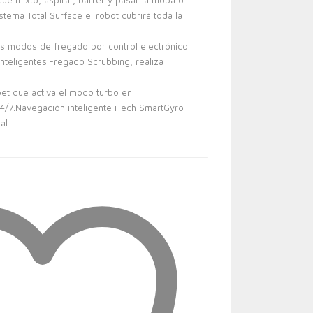
que mixto, aspirar, barrer y pasar la mopa o
istema Total Surface el robot cubrirá toda la
s modos de fregado por control electrónico
nteligentes.Fregado Scrubbing, realiza
et que activa el modo turbo en
4/7.Navegación inteligente iTech SmartGyro
al.