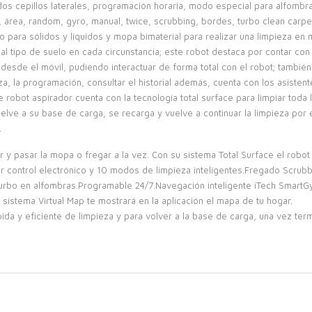
 dos cepillos laterales, programación horaria, modo especial para alfombr
área, random, gyro, manual, twice, scrubbing, bordes, turbo clean carpet
co para sólidos y líquidos y mopa bimaterial para realizar una limpieza 
al tipo de suelo en cada circunstancia; este robot destaca por contar co
r desde el móvil, pudiendo interactuar de forma total con el robot; tamb
a, la programación, consultar el historial además, cuenta con los asistent
e robot aspirador cuenta con la tecnología total surface para limpiar toda 
vuelve a su base de carga, se recarga y vuelve a continuar la limpieza po
.
r y pasar la mopa o fregar a la vez. Con su sistema Total Surface el robot 
control electrónico y 10 modos de limpieza inteligentes.Fregado Scrubbi
urbo en alfombras.Programable 24/7.Navegación inteligente iTech SmartGyr
 sistema Virtual Map te mostrará en la aplicación el mapa de tu hogar.
ida y eficiente de limpieza y para volver a la base de carga, una vez term