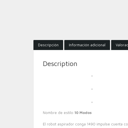
Descripción
Información adicional
Valorac
Description
Nombre de estilo:
10 Modos
El robot aspirador conga 1490 impulse cuenta con