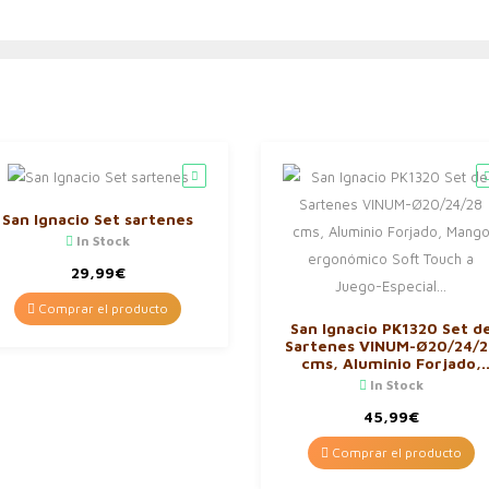
San Ignacio Set sartenes
In Stock
29,99
€
Comprar el producto
San Ignacio PK1320 Set d
Sartenes VINUM-Ø20/24/2
cms, Aluminio Forjado,
Mango ergonómico Soft
In Stock
Touch a Juego-Especial…
45,99
€
Comprar el producto