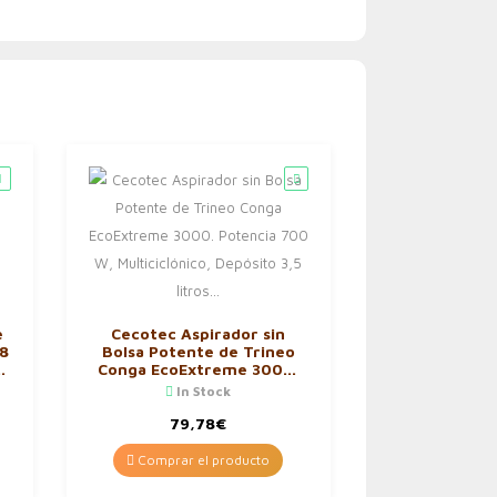
e
Cecotec Aspirador sin
8
Bolsa Potente de Trineo
Conga EcoExtreme 3000.
Potencia 700 W,
In Stock
Multiciclónico, Depósito 3,5
litros…
79,78
€
Comprar el producto