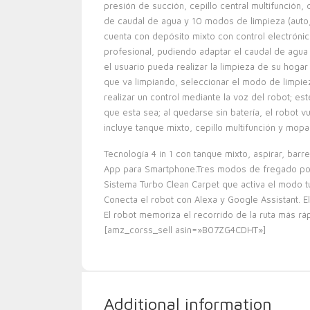
presión de succión, cepillo central multifunción,
de caudal de agua y 10 modos de limpieza (auto, 
cuenta con depósito mixto con control electróni
profesional, pudiendo adaptar el caudal de agua 
el usuario pueda realizar la limpieza de su hoga
que va limpiando, seleccionar el modo de limpiez
realizar un control mediante la voz del robot; est
que esta sea; al quedarse sin batería, el robot 
incluye tanque mixto, cepillo multifunción y mopa
Tecnología 4 in 1 con tanque mixto, aspirar, barre
App para Smartphone.Tres modos de fregado por 
Sistema Turbo Clean Carpet que activa el modo t
Conecta el robot con Alexa y Google Assistant. El
El robot memoriza el recorrido de la ruta más ráp
[amz_corss_sell asin=»B07ZG4CDHT»]
Additional information