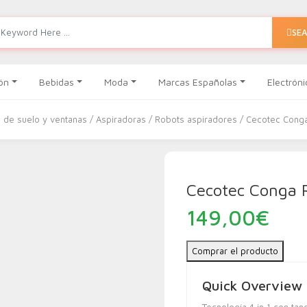
SE
ón
Bebidas
Moda
Marcas Españolas
Electróni
o de suelo y ventanas
/
Aspiradoras
/
Robots aspiradores
/ Cecotec Conga
Cecotec Conga 
149,00
€
Comprar el producto
Quick Overview