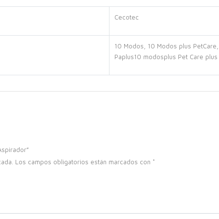
Cecotec
10 Modos
,
10 Modos plus PetCare
Paplus10 modosplus Pet Care plus 
Aspirador”
cada.
Los campos obligatorios están marcados con
*