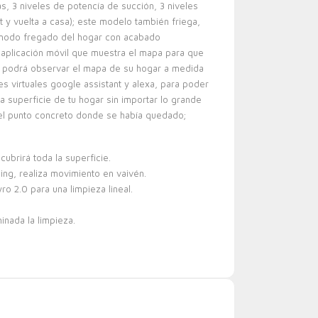
as, 3 niveles de potencía de succión, 3 niveles
 y vuelta a casa); este modelo también friega,
en modo fregado del hogar con acabado
n aplicación móvil que muestra el mapa para que
ién podrá observar el mapa de su hogar a medida
es virtuales google assistant y alexa, para poder
la superficie de tu hogar sin importar lo grande
r el punto concreto donde se había quedado;
cubrirá toda la superficie.
ng, realiza movimiento en vaivén.
o 2.0 para una limpieza lineal.
inada la limpieza.