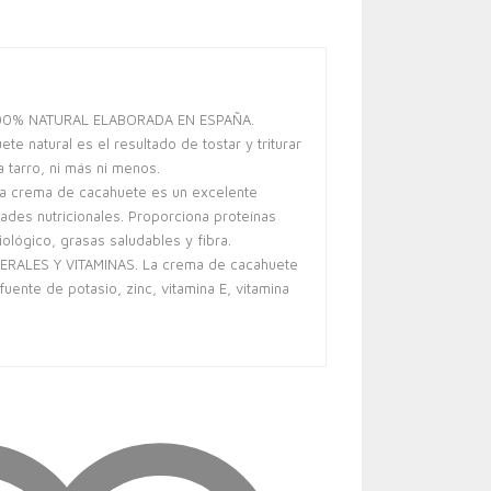
00% NATURAL ELABORADA EN ESPAÑA.
e natural es el resultado de tostar y triturar
 tarro, ni más ni menos.
a crema de cacahuete es un excelente
ades nutricionales. Proporciona proteínas
iológico, grasas saludables y fibra.
RALES Y VITAMINAS. La crema de cacahuete
fuente de potasio, zinc, vitamina E, vitamina