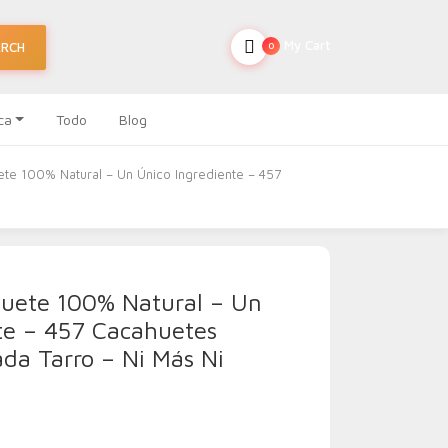
My Cart
ARCH
0
ca
Todo
Blog
te 100% Natural – Un Único Ingrediente – 457
uete 100% Natural – Un
te – 457 Cacahuetes
ada Tarro – Ni Más Ni