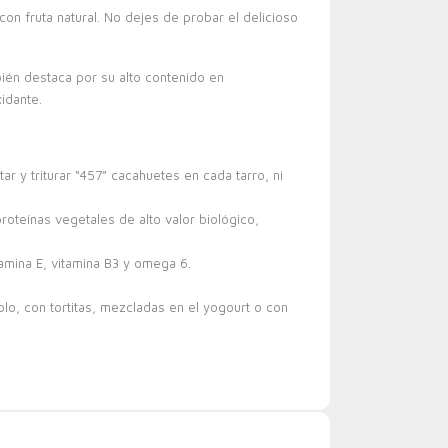
n fruta natural. No dejes de probar el delicioso
bién destaca por su alto contenido en
idante.
 triturar “457” cacahuetes en cada tarro, ni
teínas vegetales de alto valor biológico,
mina E, vitamina B3 y omega 6.
, con tortitas, mezcladas en el yogourt o con