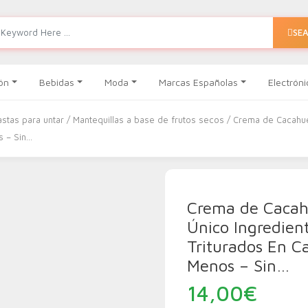
SE
ón
Bebidas
Moda
Marcas Españolas
Electróni
stas para untar
/
Mantequillas a base de frutos secos
/ Crema de Cacahue
s – Sin…
Crema de Cacah
Único Ingredien
Triturados En C
Menos – Sin…
14,00
€