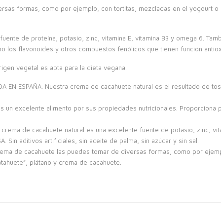
sas formas, como por ejemplo, con tortitas, mezcladas en el yogourt o co
uente de proteína, potasio, zinc, vitamina E, vitamina B3 y omega 6. Tam
o los flavonoides y otros compuestos fenólicos que tienen función antiox
igen vegetal es apta para la dieta vegana.
SPAÑA. Nuestra crema de cacahuete natural es el resultado de tostar y
n excelente alimento por sus propiedades nutricionales. Proporciona pro
ema de cacahuete natural es una excelente fuente de potasio, zinc, vita
n aditivos artificiales, sin aceite de palma, sin azúcar y sin sal.
a de cacahuete las puedes tomar de diversas formas, como por ejemplo
latahuete”, plátano y crema de cacahuete.