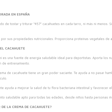
ORADA EN ESPAÑA
 de tostar y triturar “457” cacahuetes en cada tarro, ni más ni menos. Sin 
or sus propiedades nutricionales. Proporciona proteínas vegetales de alt
DEL CACAHUETE
 es una fuente de energía saludable ideal para deportistas. Aporta los nu
n de entrenamiento.
crema de cacahuete tiene un gran poder saciante. Te ayuda a no pasar ham
culo.
e ayuda a mejorar la salud de tu flora bacteriana intestinal y favorecer el 
ento saludable apto para todas las edades, desde niños hasta personas m
R DE LA CREMA DE CACAHUETE?