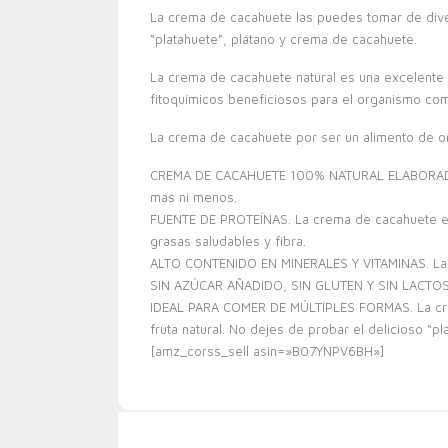
La crema de cacahuete las puedes tomar de diver
“platahuete”, plátano y crema de cacahuete.
La crema de cacahuete natural es una excelente f
fitoquímicos beneficiosos para el organismo com
La crema de cacahuete por ser un alimento de or
CREMA DE CACAHUETE 100% NATURAL ELABORADA EN E
más ni menos.
FUENTE DE PROTEÍNAS. La crema de cacahuete es u
grasas saludables y fibra.
ALTO CONTENIDO EN MINERALES Y VITAMINAS. La cr
SIN AZÚCAR AÑADIDO, SIN GLUTEN Y SIN LACTOSA. Si
IDEAL PARA COMER DE MÚLTIPLES FORMAS. La crem
fruta natural. No dejes de probar el delicioso “p
[amz_corss_sell asin=»B07YNPV6BH»]