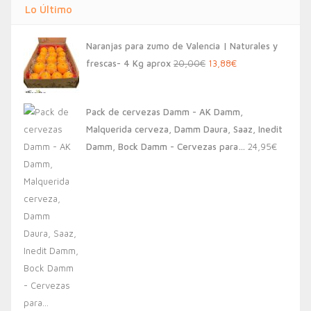
Lo Último
Naranjas para zumo de Valencia | Naturales y
El
El
frescas- 4 Kg aprox
20,00
€
13,88
€
precio
precio
original
actual
Pack de cervezas Damm - AK Damm,
era:
es:
Malquerida cerveza, Damm Daura, Saaz, Inedit
20,00€.
13,88€.
Damm, Bock Damm - Cervezas para…
24,95
€