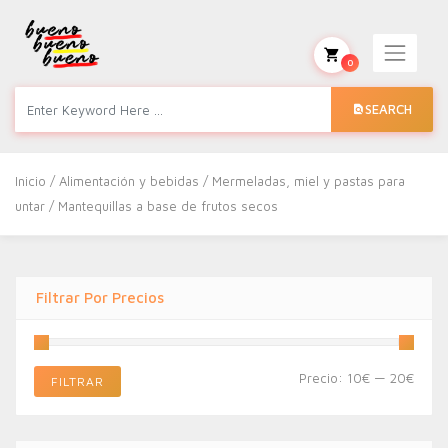
0
SEARCH
Inicio
/
Alimentación y bebidas
/
Mermeladas, miel y pastas para
untar
/ Mantequillas a base de frutos secos
Filtrar Por Precios
Preci
Preci
Precio:
10€
—
20€
FILTRAR
míni
máxi