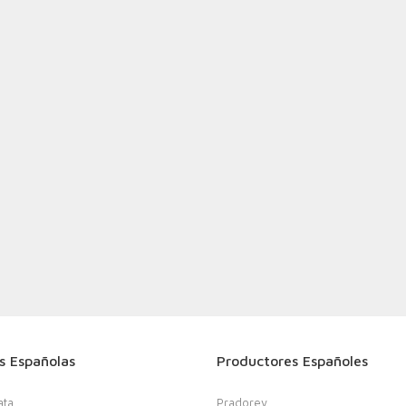
s Españolas
Productores Españoles
ata
Pradorey