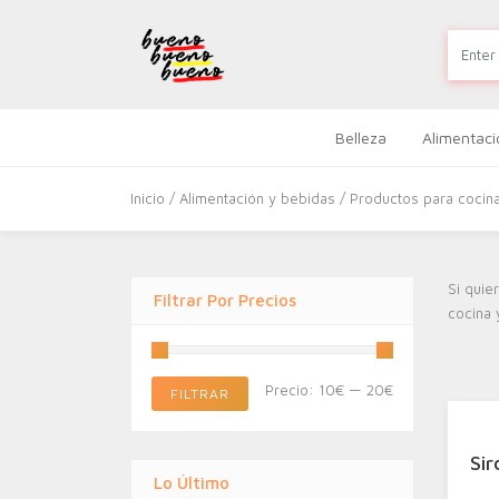
Belleza
Alimentaci
Inicio
/
Alimentación y bebidas
/ Productos para cocina
Si quie
Filtrar Por Precios
cocina 
Precio
Precio
Precio:
10€
—
20€
FILTRAR
mínimo
máximo
Si
Lo Último