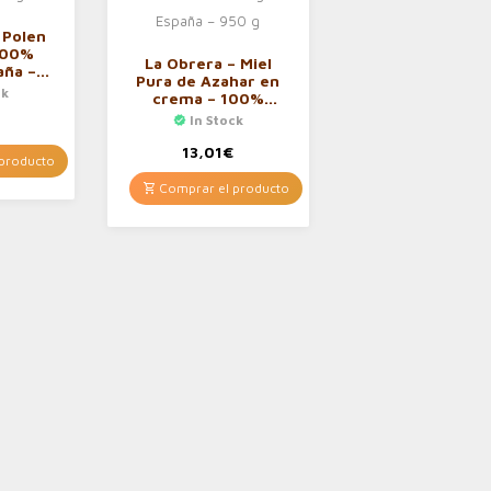
 Polen
100%
La Obrera – Miel
aña –
Pura de Azahar en
ck
crema – 100%
Origen España –
In Stock
€
950 g
13,01
€
producto
Comprar el producto