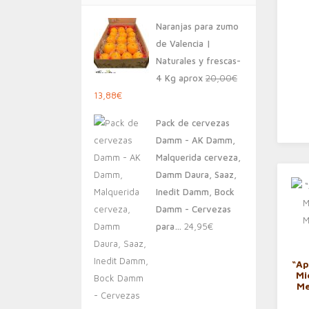
Naranjas para zumo
de Valencia |
Naturales y frescas-
4 Kg aprox
20,00
€
El
El
13,88
€
precio
precio
Pack de cervezas
original
actual
Damm - AK Damm,
era:
es:
Malquerida cerveza,
20,00€.
13,88€.
Damm Daura, Saaz,
Inedit Damm, Bock
Damm - Cervezas
para…
24,95
€
“Ap
Mi
Me