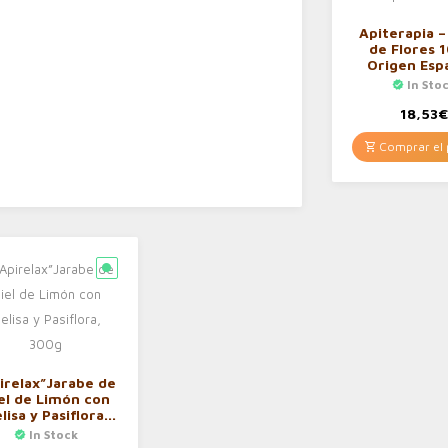
Apiterapia –
de Flores 
Origen Esp
500g
In Sto
18,53
Comprar el 
irelax”Jarabe de
el de Limón con
lisa y Pasiflora,
300g
In Stock