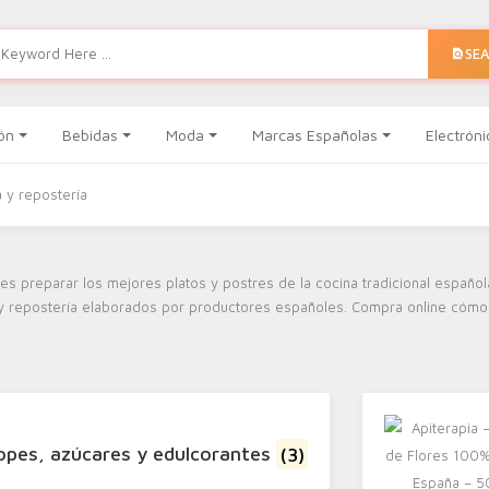
SE
ón
Bebidas
Moda
Marcas Españolas
Electróni
 y repostería
res preparar los mejores platos y postres de la cocina tradicional español
y repostería elaborados por productores españoles. Compra online cóm
ropes, azúcares y edulcorantes
(3)