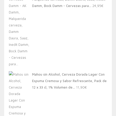
20,00€.
13,88€.
Damm, Bock Damm - Cervezas para…
24,95
€
Mahou sin Alcohol, Cerveza Dorada Lager Con
Espuma Cremosa y Sabor Refrescante, Pack de
12 x 33 cl, 1% Volumen de…
11,90
€