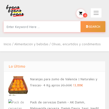
0
SEARCH
Inicio
/
Alimentación y bebidas
/ Olivas, encurtidos y condimentos
Lo Último
Naranjas para zumo de Valencia | Naturales y
El
El
frescas- 4 Kg aprox
20,00
€
13,88
€
precio
precio
original
actual
Pack de cervezas Damm - AK Damm,
era:
es:
Malquerida cerveza, Damm Daura, Saaz, Inedit