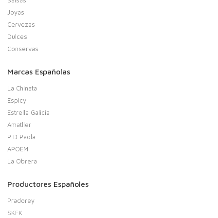
Salsas
Joyas
Cervezas
Dulces
Conservas
Marcas Españolas
La Chinata
Espicy
Estrella Galicia
Amatller
P D Paola
APOEM
La Obrera
Productores Españoles
Pradorey
SKFK