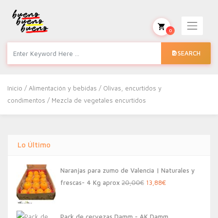
0
SEARCH
Inicio
/
Alimentación y bebidas
/
Olivas, encurtidos y
condimentos
/ Mezcla de vegetales encurtidos
Lo Último
Naranjas para zumo de Valencia | Naturales y
El
El
frescas- 4 Kg aprox
20,00
€
13,88
€
precio
precio
original
actual
Pack de cervezas Damm - AK Damm,