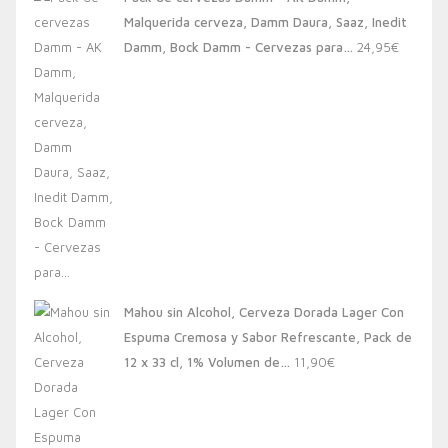
era:
es:
Malquerida cerveza, Damm Daura, Saaz, Inedit
20,00€.
13,88€.
Damm, Bock Damm - Cervezas para…
24,95
€
Mahou sin Alcohol, Cerveza Dorada Lager Con
Espuma Cremosa y Sabor Refrescante, Pack de
12 x 33 cl, 1% Volumen de…
11,90
€