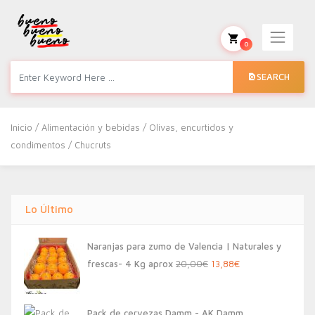
0
SEARCH
Inicio
/
Alimentación y bebidas
/
Olivas, encurtidos y
condimentos
/ Chucruts
Lo Último
Naranjas para zumo de Valencia | Naturales y
El
El
frescas- 4 Kg aprox
20,00
€
13,88
€
precio
precio
original
actual
Pack de cervezas Damm - AK Damm,