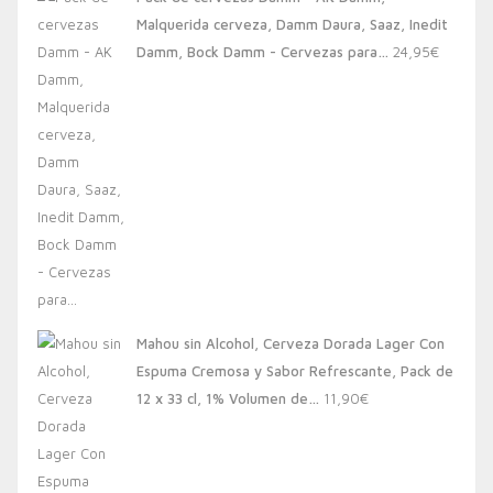
era:
es:
Malquerida cerveza, Damm Daura, Saaz, Inedit
20,00€.
13,88€.
Damm, Bock Damm - Cervezas para…
24,95
€
Mahou sin Alcohol, Cerveza Dorada Lager Con
Espuma Cremosa y Sabor Refrescante, Pack de
12 x 33 cl, 1% Volumen de…
11,90
€