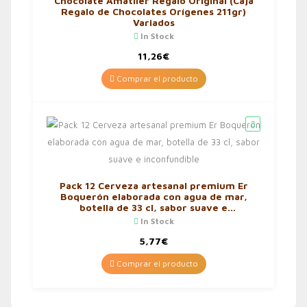
Chocolate Amatller Regalo Original (Caja
Regalo de Chocolates Orígenes 211gr)
Variados
In Stock
11,26
€
Comprar el producto
Pack 12 Cerveza artesanal premium Er
Boquerón elaborada con agua de mar,
botella de 33 cl, sabor suave e
inconfundible
In Stock
5,77
€
Comprar el producto