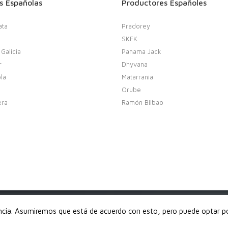
s Españolas
Productores Españoles
ata
Pradorey
SKFK
 Galicia
Panama Jack
r
Dhyvana
la
Matarrania
Orube
era
Ramón Bilbao
derechos reservados
encia. Asumiremos que está de acuerdo con esto, pero puede optar por