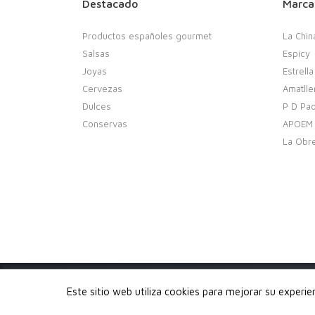
Destacado
Marca
Productos españoles gourmet
La Chin
Salsas
Espicy
Joyas
Estrella
Cervezas
Amatlle
Dulces
P D Pao
Conservas
APOEM
La Obr
Copyright 2020. Buenobuenobueno.com - Todos los 
Este sitio web utiliza cookies para mejorar su experi