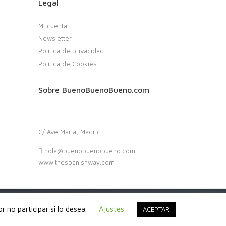
Legal
Mi cuenta
Newsletter
Política de privacidad
Política de Cookies
Sobre BuenoBuenoBueno.com
C/ Ave María, Madrid
hola@buenobuenobueno.com
www.thespanishway.com
 no participar si lo desea.
Ajustes
ACEPTAR