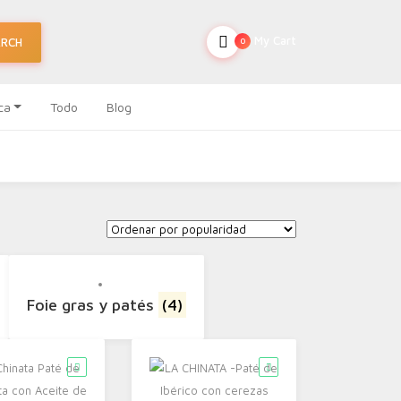
My Cart
ARCH
0
ca
Todo
Blog
Foie gras y patés
(4)