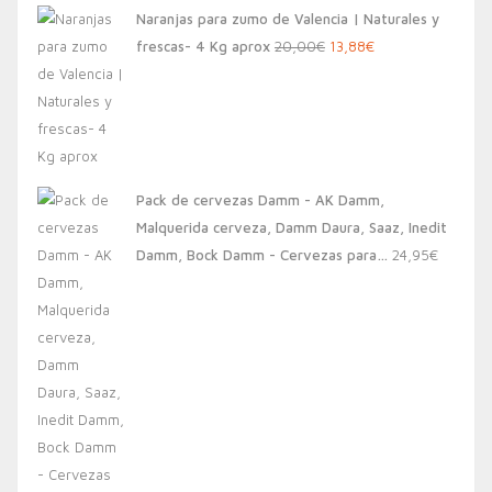
Naranjas para zumo de Valencia | Naturales y
El
El
frescas- 4 Kg aprox
20,00
€
13,88
€
precio
precio
original
actual
era:
es:
20,00€.
13,88€.
Pack de cervezas Damm - AK Damm,
Malquerida cerveza, Damm Daura, Saaz, Inedit
Damm, Bock Damm - Cervezas para…
24,95
€