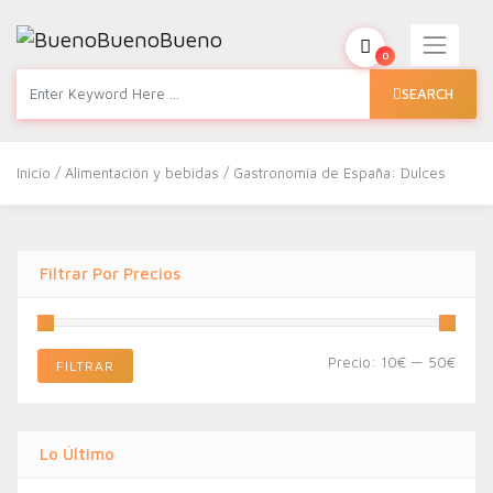
0
SEARCH
Inicio
/
Alimentación y bebidas
/ Gastronomía de España: Dulces
Filtrar Por Precios
Preci
Preci
Precio:
10€
—
50€
FILTRAR
míni
máxi
Lo Último