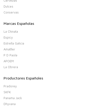
Cervezas
Dulces
Conservas
Marcas Españolas
La Chinata
Espicy
Estrella Galicia
Amatller
P D Paola
APOEM
La Obrera
Productores Españoles
Pradorey
SKFK
Panama Jack
Dhyvana