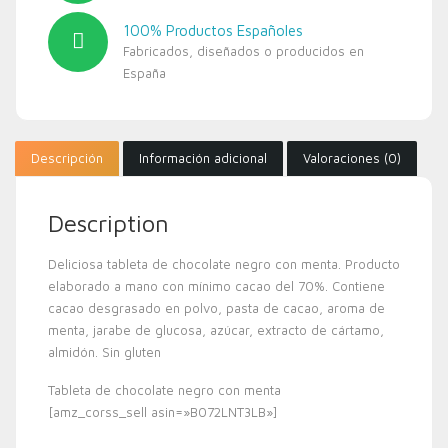
100% Productos Españoles
Fabricados, diseñados o producidos en
España
Descripción
Información adicional
Valoraciones (0)
Description
Deliciosa tableta de chocolate negro con menta. Producto
elaborado a mano con mínimo cacao del 70%. Contiene
cacao desgrasado en polvo, pasta de cacao, aroma de
menta, jarabe de glucosa, azúcar, extracto de cártamo,
almidón. Sin gluten
Tableta de chocolate negro con menta
[amz_corss_sell asin=»B072LNT3LB»]