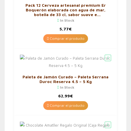
Pack 12 Cerveza artesanal premium Er
Boquerón elaborada con agua de mar,
botella de 33 cl, sabor suave e
inconfundible
In Stock
5,77
€
Comprar el producto
Paleta de Jamón Curado – Paleta Serrana
Duroc Reserva 4.5 – 5 Kg
In Stock
62,99
€
Comprar el producto