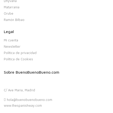
Dhyvana
Matarrania
Orube
Ramón Bilbao
Legal
Mi cuenta
Newsletter
Política de privacidad
Política de Cookies
Sobre BuenoBuenoBueno.com
C/ Ave María, Madrid
hola@buenobuenobueno.com
www.thespanishway.com