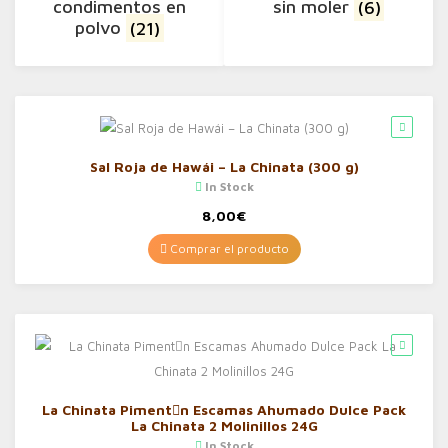
condimentos en
sin moler
(6)
polvo
(21)
Sal Roja de Hawái – La Chinata (300 g)
In Stock
8,00
€
Comprar el producto
La Chinata Piment󮠅n Escamas Ahumado Dulce Pack
La Chinata 2 Molinillos 24G
In Stock