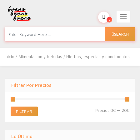
0
SEARCH
Inicio
/
Alimentación y bebidas
/ Hierbas, especias y condimentos
Filtrar Por Precios
Preci
Preci
Precio:
0€
—
20€
FILTRAR
míni
máxi
Lo Último