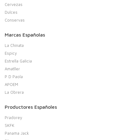
Cervezas
Dulces
Conservas
Marcas Españolas
La Chinata
Espicy
Estrella Galicia
Amatller
P D Paola
APOEM
La Obrera
Productores Españoles
Pradorey
SKFK
Panama Jack