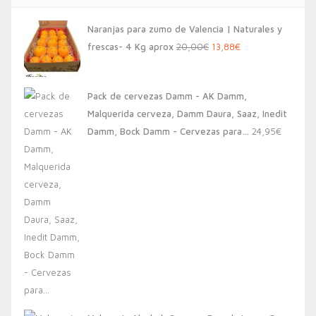
Naranjas para zumo de Valencia | Naturales y
El
El
frescas- 4 Kg aprox
20,00
€
13,88
€
precio
precio
original
actual
Pack de cervezas Damm - AK Damm,
era:
es:
Malquerida cerveza, Damm Daura, Saaz, Inedit
20,00€.
13,88€.
Damm, Bock Damm - Cervezas para…
24,95
€