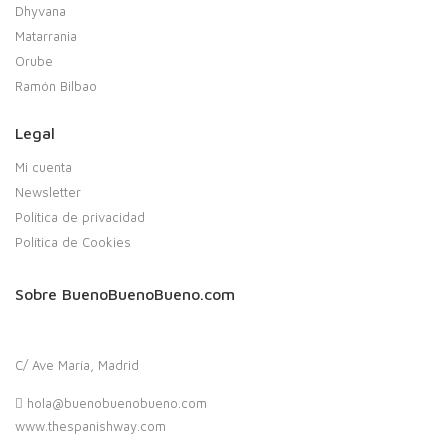
Dhyvana
Matarrania
Orube
Ramón Bilbao
Legal
Mi cuenta
Newsletter
Política de privacidad
Política de Cookies
Sobre BuenoBuenoBueno.com
C/ Ave María, Madrid
hola@buenobuenobueno.com
www.thespanishway.com