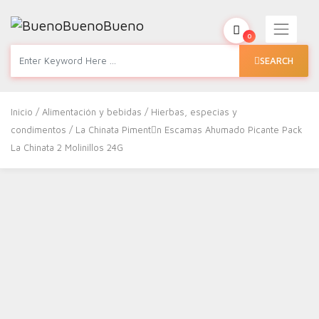
0
SEARCH
Inicio
/
Alimentación y bebidas
/
Hierbas, especias y
condimentos
/ La Chinata Piment󮠅n Escamas Ahumado Picante Pack
La Chinata 2 Molinillos 24G