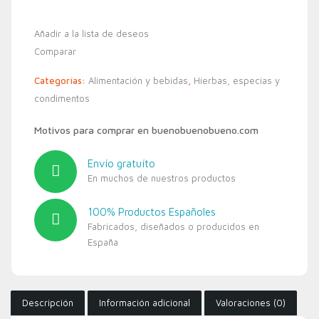
Añadir a la lista de deseos
Comparar
Categorías:
Alimentación y bebidas
,
Hierbas, especias y
condimentos
Motivos para comprar en buenobuenobueno.com
Envío gratuíto
En muchos de nuestros productos
100% Productos Españoles
Fabricados, diseñados o producidos en
España
Descripción
Información adicional
Valoraciones (0)