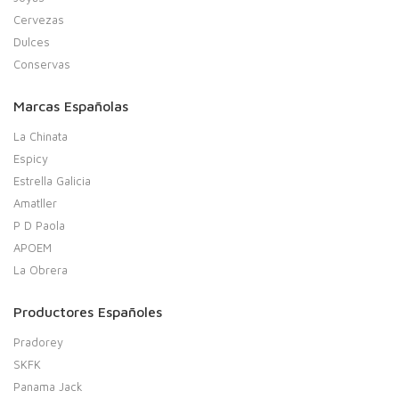
Cervezas
Dulces
Conservas
Marcas Españolas
La Chinata
Espicy
Estrella Galicia
Amatller
P D Paola
APOEM
La Obrera
Productores Españoles
Pradorey
SKFK
Panama Jack