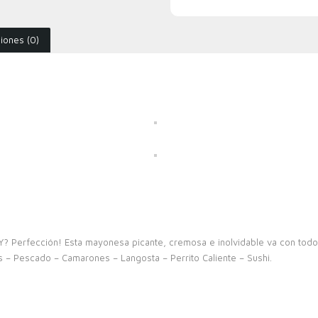
iones (0)
 Perfección! Esta mayonesa picante, cremosa e inolvidable va con todo
 – Pescado – Camarones – Langosta – Perrito Caliente – Sushi.