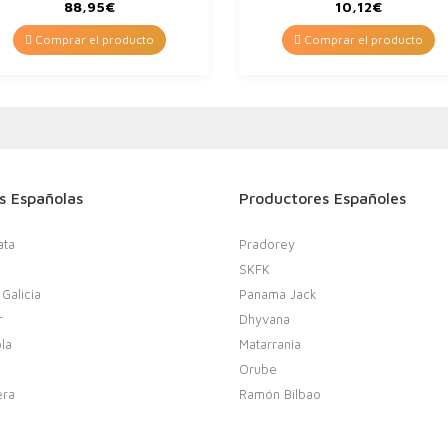
Vino…
88,95
€
10,12
€
Comprar el producto
Comprar el producto
s Españolas
Productores Españoles
ata
Pradorey
SKFK
 Galicia
Panama Jack
r
Dhyvana
la
Matarrania
Orube
era
Ramón Bilbao