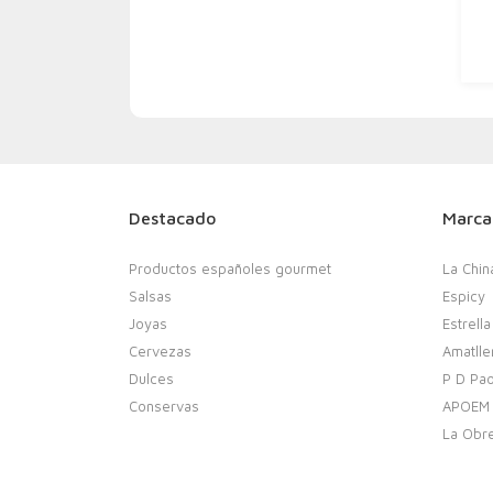
Destacado
Marca
Productos españoles gourmet
La Chin
Salsas
Espicy
Joyas
Estrella
Cervezas
Amatlle
Dulces
P D Pao
Conservas
APOEM
La Obr