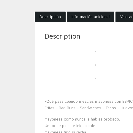
Descripción
Información adicional
Valorac
Description
¿Qué pasa cuando mezclas mayonesa con ESPICY?
Fritas – Bao Buns – Sandwiches – Tacos – Huevos
Mayonesa como nunca la habías probado.
Un toque picante inigualable.
Mayonesa tipo sriracha.