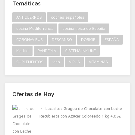
Temáticas
ANTICUERPOS
coches españoles
cocina Mediterránea
cocina típica de España
CORONAVIRUS
DESCANSO
DORMIR
ESPAÑA
Madrid
PANDEMIA
SISTEMA INMUNE
SUPLEMENTOS
vino
VIRUS
VITAMINAS
Ofertas de Hoy
Lacasitos Gragea de Chocolate con Leche
Recubierta con Azúcar Coloreado 1 kg
4,83
€