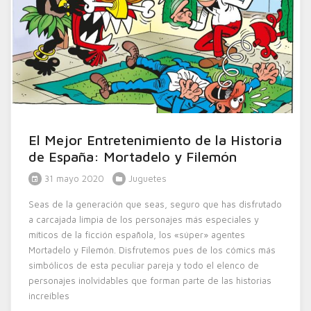
El Mejor Entretenimiento de la Historia
de España: Mortadelo y Filemón
31 mayo 2020
Juguetes
Seas de la generación que seas, seguro que has disfrutado
a carcajada limpia de los personajes más especiales y
míticos de la ficción española, los «súper» agentes
Mortadelo y Filemón. Disfrutemos pues de los cómics más
simbólicos de esta peculiar pareja y todo el elenco de
personajes inolvidables que forman parte de las historias
increíbles