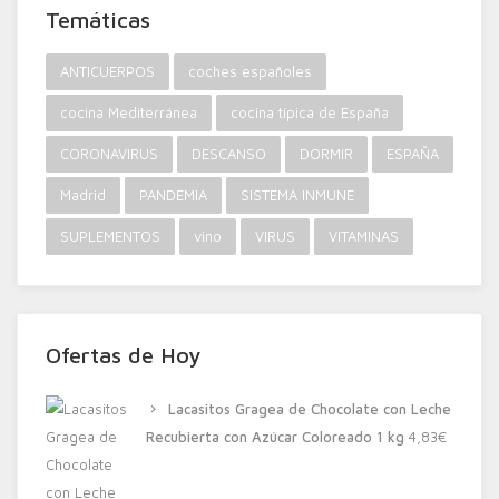
Temáticas
ANTICUERPOS
coches españoles
cocina Mediterránea
cocina típica de España
CORONAVIRUS
DESCANSO
DORMIR
ESPAÑA
Madrid
PANDEMIA
SISTEMA INMUNE
SUPLEMENTOS
vino
VIRUS
VITAMINAS
Ofertas de Hoy
Lacasitos Gragea de Chocolate con Leche
Recubierta con Azúcar Coloreado 1 kg
4,83
€