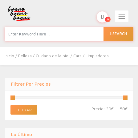
0
SEARCH
Inicio
/
Belleza
/
Cuidado de la piel
/
Cara
/ Limpiadores
Filtrar Por Precios
Preci
Preci
Precio:
30€
—
50€
FILTRAR
míni
máxi
Lo Último