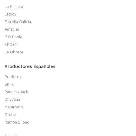
La Chinata
Espicy
Estrella Galicia
Amatller
P D Paola
APOEM
La Obrera
Productores Españoles
Pradorey
SKFK
Panama Jack
Dhyvana
Matarrania
Orube
Ramón Bilbao