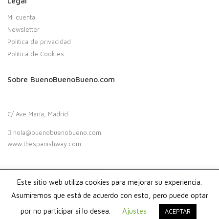
Legal
Mi cuenta
Newsletter
Política de privacidad
Política de Cookies
Sobre BuenoBuenoBueno.com
C/ Ave María, Madrid
hola@buenobuenobueno.com
www.thespanishway.com
Este sitio web utiliza cookies para mejorar su experiencia.
Copyright 2020. Buenobuenobueno.com - Todos los derechos
reservados
Asumiremos que está de acuerdo con esto, pero puede optar
por no participar si lo desea.
Ajustes
ACEPTAR