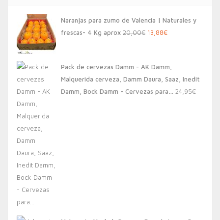
Naranjas para zumo de Valencia | Naturales y
El
El
frescas- 4 Kg aprox
20,00
€
13,88
€
precio
precio
original
actual
Pack de cervezas Damm - AK Damm,
era:
es:
Malquerida cerveza, Damm Daura, Saaz, Inedit
20,00€.
13,88€.
Damm, Bock Damm - Cervezas para…
24,95
€