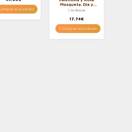
Mosqueta. Día y
Noche 50 ml
omprar el producto
In Stock
17,74
€
Comprar el producto