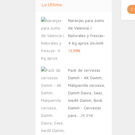
Lo Último
C
Naranjas para zumo
de Valencia |
Naturales y frescas-
4 Kg aprox
20,00
€
El
El
13,88
€
precio
precio
original
actual
Pack de cervezas
era:
es:
Damm - AK Damm,
20,00€.
13,88€.
Malquerida cerveza,
Damm Daura, Saaz,
Inedit Damm, Bock
Damm - Cervezas
para…
24,95
€