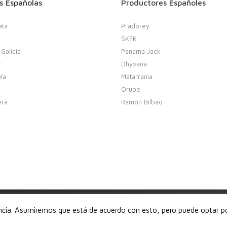
s Españolas
Productores Españoles
ata
Pradorey
SKFK
 Galicia
Panama Jack
r
Dhyvana
la
Matarrania
Orube
era
Ramón Bilbao
derechos reservados
encia. Asumiremos que está de acuerdo con esto, pero puede optar por