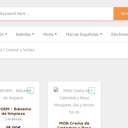
SE
ón
Bebidas
Moda
Marcas Españolas
Electróni
es
/ Cremas y leches
OEM – Bálsamo
de limpieza
In Stock
MON Crema de
39,00
€
Caléndula y Rosa