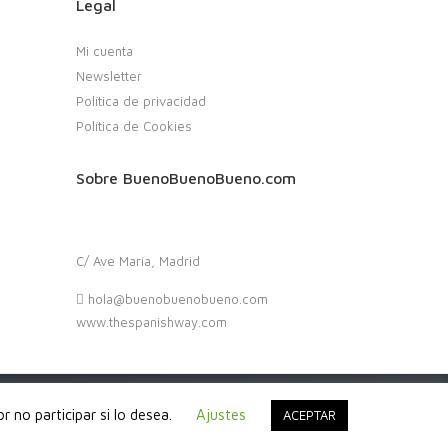
Legal
Mi cuenta
Newsletter
Política de privacidad
Política de Cookies
Sobre BuenoBuenoBueno.com
C/ Ave María, Madrid
hola@buenobuenobueno.com
www.thespanishway.com
 no participar si lo desea.
Ajustes
ACEPTAR