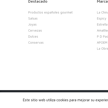
Destacado
Marca
Productos españoles gourmet
La Chin
Salsas
Espicy
Joyas
Estrella
Cervezas
Amatlle
Dulces
P D Pao
Conservas
APOEM
La Obr
Copyright 2020. Buenobuenobueno.com - Todos los 
Este sitio web utiliza cookies para mejorar su experi