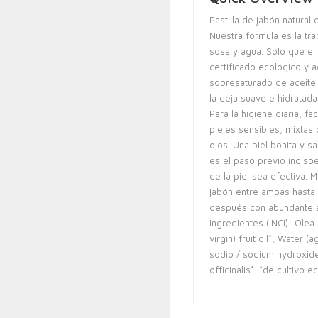
Pastilla de jabón natural 
Nuestra fórmula es la trad
sosa y agua. Sólo que el 
certificado ecológico y 
sobresaturado de aceite 
la deja suave e hidratada
Para la higiene diaria, fa
pieles sensibles, mixtas 
ojos. Una piel bonita y sa
es el paso previo indisp
de la piel sea efectiva. 
jabón entre ambas hasta
después con abundante 
Ingredientes (INCI): Olea
virgin) fruit oil*, Water 
sodio / sodium hydroxide
officinalis*. *de cultivo 