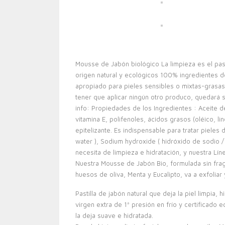
Mousse de Jabón biológico La limpieza es el paso
origen natural y ecológicos 100% ingredientes de
apropiado para pieles sensibles o mixtas-grasas y
tener que aplicar ningún otro produco, quedará s
info: Propiedades de los Ingredientes : Aceite de
vitamina E, polifenoles, ácidos grasos (oléico, lin
epitelizante. Es indispensable para tratar pieles d
water ), Sodium hydroxide ( hidróxido de sodio /
necesita de limpieza e hidratación, y nuestra Lí
Nuestra Mousse de Jabón Bio, formulada sin fragan
huesos de oliva, Menta y Eucalipto, va a exfoliar
Pastilla de jabón natural que deja la piel limpia,
virgen extra de 1ª presión en frío y certificado
la deja suave e hidratada.