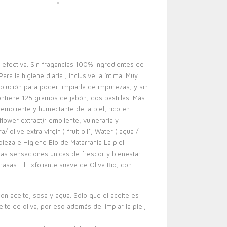
a efectiva. Sin fragancias 100% ingredientes de
 la higiene diaria , inclusive la íntima. Muy
solución para poder limpiarla de impurezas, y sin
ontiene 125 gramos de jabón, dos pastillas. Más
 emoliente y humectante de la piel, rico en
 flower extract): emoliente, vulneraria y
 olive extra virgin ) fruit oil*, Water ( agua /
pieza e Higiene Bio de Matarrania La piel
nas sensaciones únicas de frescor y bienestar.
asas. El Exfoliante suave de Oliva Bio, con
 con aceite, sosa y agua. Sólo que el aceite es
ite de oliva; por eso además de limpiar la piel,