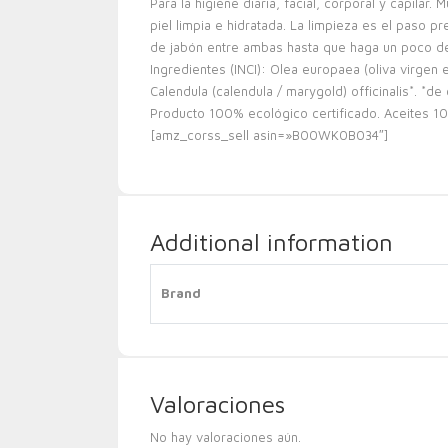
Para la higiene diaria, facial, corporal y capilar
piel limpia e hidratada. La limpieza es el paso pr
de jabón entre ambas hasta que haga un poco d
Ingredientes (INCI): Olea europaea (oliva virgen e
Calendula (calendula / marygold) officinalis*. *de
Producto 100% ecológico certificado. Aceites 1
[amz_corss_sell asin=»B00WK0B034″]
Additional information
Brand
Valoraciones
No hay valoraciones aún.