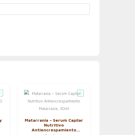
y
Matarrania – Serum Capilar
Nutritivo
Antiencrespamiento
Matarrania, 30ml