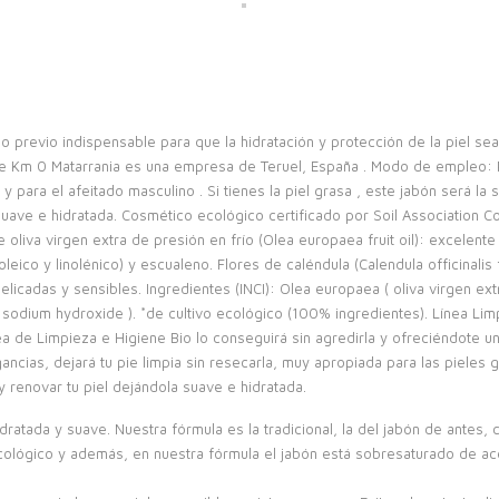
 previo indispensable para que la hidratación y protección de la piel se
 Km 0 Matarrania es una empresa de Teruel, España . Modo de empleo: Para
 para el afeitado masculino . Si tienes la piel grasa , este jabón será la 
uave e hidratada. Cosmético ecológico certificado por Soil Association C
 oliva virgen extra de presión en frío (Olea europaea fruit oil): excelente
oleico y linolénico) y escualeno. Flores de caléndula (Calendula officinalis
elicadas y sensibles. Ingredientes (INCI): Olea europaea ( oliva virgen extra/
 sodium hydroxide ). *de cultivo ecológico (100% ingredientes). Línea Lim
nea de Limpieza e Higiene Bio lo conseguirá sin agredirla y ofreciéndote u
cias, dejará tu pie limpia sin resecarla, muy apropiada para las pieles gr
 y renovar tu piel dejándola suave e hidratada.
 hidratada y suave. Nuestra fórmula es la tradicional, la del jabón de antes,
 ecológico y además, en nuestra fórmula el jabón está sobresaturado de ace