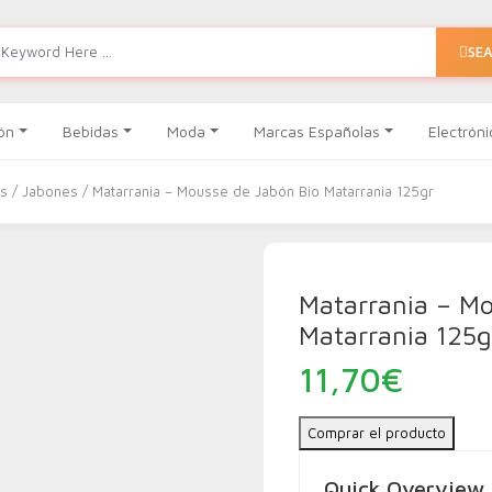
SE
ón
Bebidas
Moda
Marcas Españolas
Electróni
es
/
Jabones
/ Matarrania – Mousse de Jabón Bio Matarrania 125gr
Matarrania – Mo
Matarrania 125g
11,70
€
Comprar el producto
Quick Overview