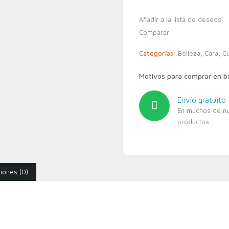
Añadir a la lista de deseos
Comparar
Categorías:
Belleza
,
Cara
,
Cu
Motivos para comprar en 
Envío gratuíto
En muchos de n
productos
iones (0)