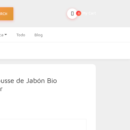
My Cart
ARCH
0
ca
Todo
Blog
usse de Jabón Bio
r