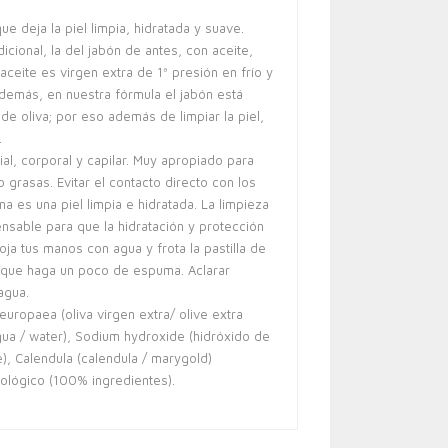
que deja la piel limpia, hidratada y suave.
icional, la del jabón de antes, con aceite,
aceite es virgen extra de 1ª presión en frío y
además, en nuestra fórmula el jabón está
de oliva; por eso además de limpiar la piel,
.
cial, corporal y capilar. Muy apropiado para
o grasas. Evitar el contacto directo con los
na es una piel limpia e hidratada. La limpieza
ensable para que la hidratación y protección
Moja tus manos con agua y frota la pastilla de
 que haga un poco de espuma. Aclarar
agua.
 europaea (oliva virgen extra/ olive extra
(agua / water), Sodium hydroxide (hidróxido de
), Calendula (calendula / marygold)
ecológico (100% ingredientes).