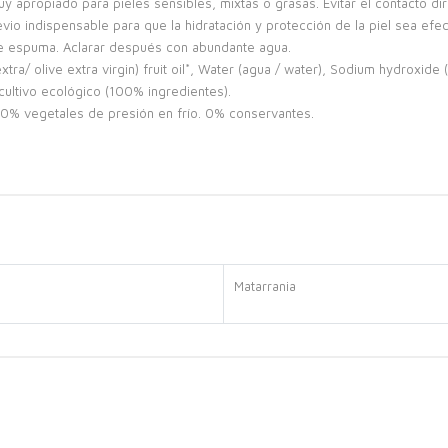
. Muy apropiado para pieles sensibles, mixtas o grasas. Evitar el contacto d
evio indispensable para que la hidratación y protección de la piel sea efec
e espuma. Aclarar después con abundante agua.
xtra/ olive extra virgin) fruit oil*, Water (agua / water), Sodium hydroxid
 cultivo ecológico (100% ingredientes).
00% vegetales de presión en frío. 0% conservantes.
Matarrania