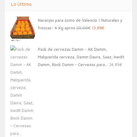
Lo Último
Naranjas para zumo de Valencia | Naturales y
El
El
frescas- 4 Kg aprox
20,00
€
13,88
€
precio
precio
original
actual
Pack de cervezas Damm - AK Damm,
era:
es:
Malquerida cerveza, Damm Daura, Saaz, Inedit
20,00€.
13,88€.
Damm, Bock Damm - Cervezas para…
24,95
€