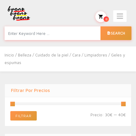
0
SEARCH
Inicio
/
Belleza
/
Cuidado de la piel
/
Cara
/
Limpiadores
/ Geles y
espumas
Filtrar Por Precios
Preci
Preci
Precio:
30€
—
40€
FILTRAR
míni
máxi