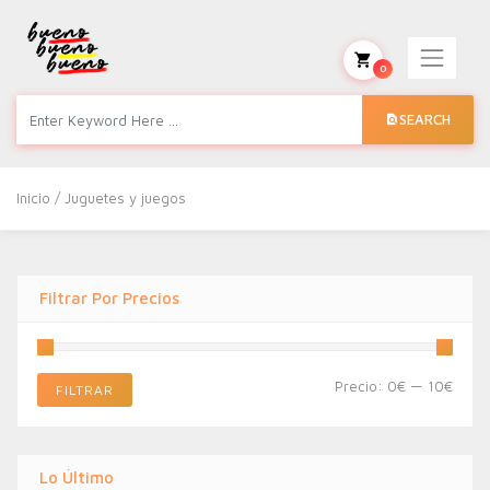
0
SEARCH
Inicio
/ Juguetes y juegos
Filtrar Por Precios
Preci
Preci
Precio:
0€
—
10€
FILTRAR
míni
máxi
Lo Último