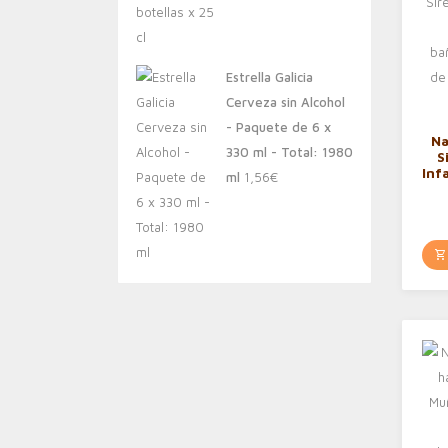
Estrella Galicia
Cerveza sin Alcohol
- Paquete de 6 x
Na
330 ml - Total: 1980
S
Inf
ml
1,56
€
u
Ve