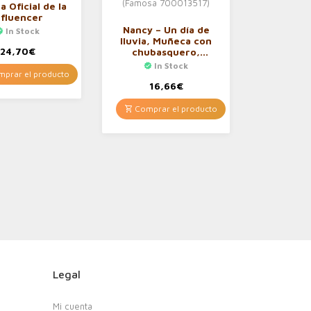
 Oficial de la
nfluencer
Nancy – Un día de
In Stock
lluvia, Muñeca con
24,70
€
chubasquero,
paraguas y botas de
In Stock
agua (Famosa
prar el producto
700013517)
16,66
€
Comprar el producto
Legal
Mi cuenta