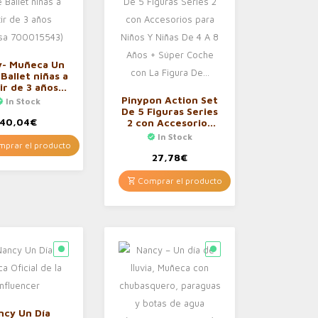
y- Muñeca Un
 Ballet niñas a
ir de 3 años
(Famosa
Pinypon Action Set
In Stock
0015543)
De 5 Figuras Series
40,04
€
2 con Accesorios
para Niños Y Niñas
In Stock
De 4 A 8 Años +
prar el producto
Súper Coche con La
27,78
€
Figura De…
Comprar el producto
ncy Un Día