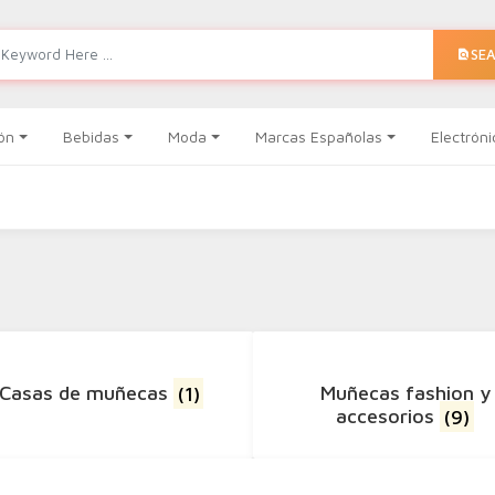
SE
ón
Bebidas
Moda
Marcas Españolas
Electróni
Casas de muñecas
(1)
Muñecas fashion y
accesorios
(9)