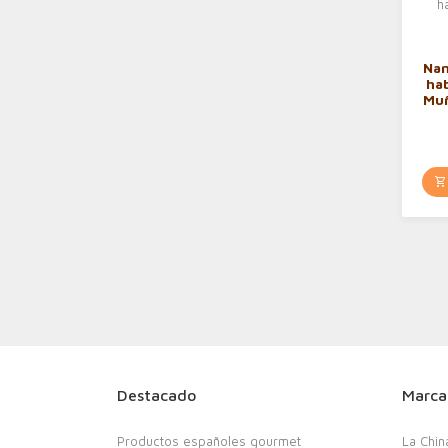
Nan
ha
Muñ
y
hab
Destacado
Marca
Productos españoles gourmet
La Chin