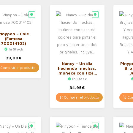
Pinypon – Cole
(Famosa
700014102)
In Stock
29,00
€
Nancy – Un día
Pinyp
Comprar el producto
haciendo mechas,
Bru
muñeca con tizas
J
de colores para
Acce
In Stock
pintar el pelo y
Figur
hacer peinados
Bru
34,95
€
originales, incluye…
J
Ac
Comprar el producto
Com