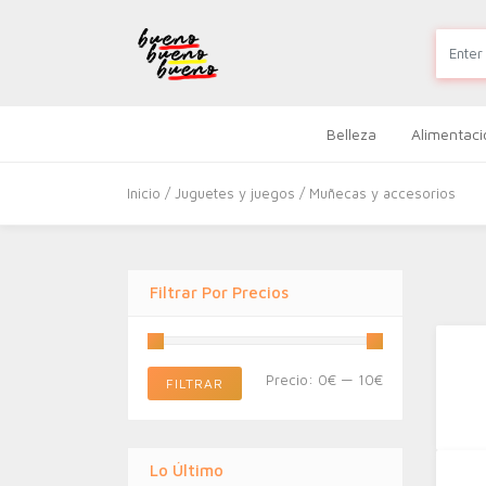
Belleza
Alimentaci
Inicio
/
Juguetes y juegos
/ Muñecas y accesorios
Filtrar Por Precios
Precio
Precio
Precio:
0€
—
10€
FILTRAR
mínimo
máximo
Lo Último