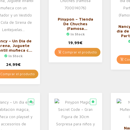
Pinypon – Tienda
De Chuches
Nanc
(Famosa
día de
700014076)
In Stock
Part
ncy – Un Día de
19,99
€
70
irena, Juguete
antil muñeca con
Comprar el producto
n bañador y un
In Stock
stido de Cola de
Com
Sirena de
24,99
€
Lentejuelas…
Comprar el producto
Na