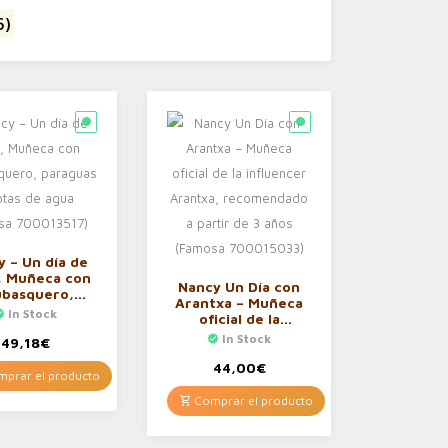
6)
 – Un día de
a, Muñeca con
Nancy Un Día con
ubasquero,
Arantxa – Muñeca
as y botas de
In Stock
oficial de la
ua (Famosa
influencer Arantxa,
In Stock
00013517)
49,18
€
recomendado a
partir de 3 años
44,00
€
prar el producto
(Famosa
700015033)
Comprar el producto