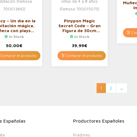
Muñeca
I
cy – Un día en la
Pinypon Magic
bitación mágica,
Secret Code – Gran
eca con playset
Figura de 30cm
Com
 accesorios de
Sorpresa para niños
In Stock
In Stock
itación (Famosa
y niñas de 4 a 8
700013642)
años (Famosa
50,00
€
39,99
€
700015075)
Comprar el producto
Comprar el producto
1
2
→
s Españolas
Productores Españoles
ata
Pradorey