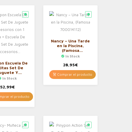
Nancy – Una Tarde
en la Piscina,
(Famosa
700014112)
In Stock
on Escuela De
28,95
€
jitas Set De
uguete Y
Comprar el producto
sorios con 1
In Stock
a + Escuela De
jitas Set De
52,99
€
uguete Y
cesorios…
prar el producto