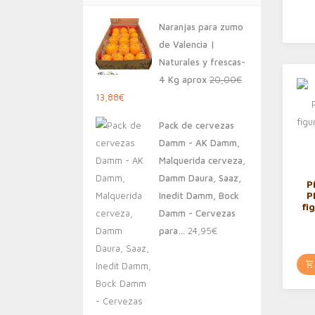
Naranjas para zumo
de Valencia |
Naturales y frescas-
4 Kg aprox
20,00
€
El
El
13,88
€
precio
precio
Pack de cervezas
original
actual
Damm - AK Damm,
era:
es:
Malquerida cerveza,
20,00€.
13,88€.
Damm Daura, Saaz,
P
P
Inedit Damm, Bock
fi
Damm - Cervezas
Rit
para…
24,95
€