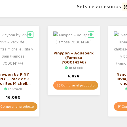
Sets de accesorios
(
Pinypon – Aquapark
(Famosa
700014346)
In Stock
inypon by PINY
Nancy
6,82
€
INY – Pack de 3
lluvi
guritas Michelle,
ch
Comprar el producto
a y Sam (Famosa
paragu
In Stock
700014144)
ag
7
16,06
€
Comprar el producto
Com