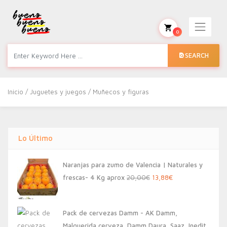
0
SEARCH
Inicio
/
Juguetes y juegos
/ Muñecos y figuras
Lo Último
Naranjas para zumo de Valencia | Naturales y
El
El
frescas- 4 Kg aprox
20,00
€
13,88
€
precio
precio
original
actual
Pack de cervezas Damm - AK Damm,
era:
es:
Malquerida cerveza, Damm Daura, Saaz, Inedit