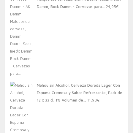
20,00€.
13,88€.
Damm, Bock Damm - Cervezas para…
24,95
€
Mahou sin Alcohol, Cerveza Dorada Lager Con
Espuma Cremosa y Sabor Refrescante, Pack de
12 x 33 cl, 1% Volumen de…
11,90
€