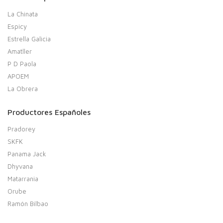
La Chinata
Espicy
Estrella Galicia
Amatller
P D Paola
APOEM
La Obrera
Productores Españoles
Pradorey
SKFK
Panama Jack
Dhyvana
Matarrania
Orube
Ramón Bilbao