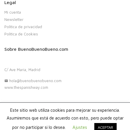
Legal
Mi cuenta
Newsletter
Política de privacidad
Política de Cookies
Sobre BuenoBuenoBueno.com
C/ Ave María, Madrid
hola@buenobuenobueno.com
www.thespanishway.com
Este sitio web utiliza cookies para mejorar su experiencia.
Copyright 2020. Buenobuenobueno.com - Todos los derechos
reservados
Asumiremos que está de acuerdo con esto, pero puede optar
por no participar si lo desea.
Ajustes
ACEPTAR