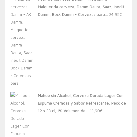
era:
es:
Malquerida cerveza, Damm Daura, Saaz, Inedit
20,00€.
13,88€.
Damm, Bock Damm - Cervezas para…
24,95
€
Mahou sin Alcohol, Cerveza Dorada Lager Con
Espuma Cremosa y Sabor Refrescante, Pack de
12 x 33 cl, 1% Volumen de…
11,90
€