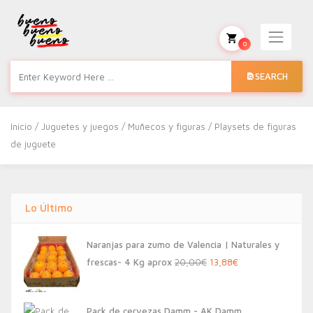
0
SEARCH
Inicio
/
Juguetes y juegos
/
Muñecos y figuras
/ Playsets de figuras
de juguete
Lo Último
Naranjas para zumo de Valencia | Naturales y
El
El
frescas- 4 Kg aprox
20,00
€
13,88
€
precio
precio
original
actual
Pack de cervezas Damm - AK Damm,