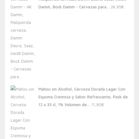
20,00€.
13,88€.
Damm, Bock Damm - Cervezas para…
24,95
€
Mahou sin Alcohol, Cerveza Dorada Lager Con
Espuma Cremosa y Sabor Refrescante, Pack de
12 x 33 cl, 1% Volumen de…
11,90
€