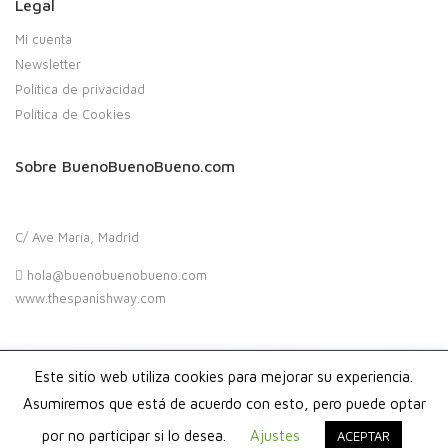
Legal
Mi cuenta
Newsletter
Política de privacidad
Política de Cookies
Sobre BuenoBuenoBueno.com
C/ Ave María, Madrid
hola@buenobuenobueno.com
www.thespanishway.com
Este sitio web utiliza cookies para mejorar su experiencia.
Copyright 2020. Buenobuenobueno.com - Todos los derechos
reservados
Asumiremos que está de acuerdo con esto, pero puede optar
por no participar si lo desea.
Ajustes
ACEPTAR