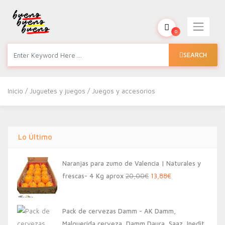
0
SEARCH
Inicio
/
Juguetes y juegos
/ Juegos y accesorios
Lo Último
Naranjas para zumo de Valencia | Naturales y
El
El
frescas- 4 Kg aprox
20,00
€
13,88
€
precio
precio
original
actual
Pack de cervezas Damm - AK Damm,
era:
es:
Malquerida cerveza, Damm Daura, Saaz, Inedit