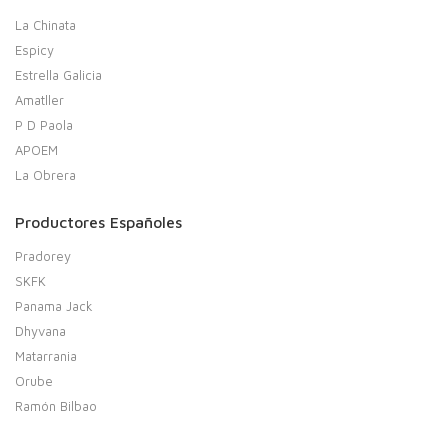
La Chinata
Espicy
Estrella Galicia
Amatller
P D Paola
APOEM
La Obrera
Productores Españoles
Pradorey
SKFK
Panama Jack
Dhyvana
Matarrania
Orube
Ramón Bilbao