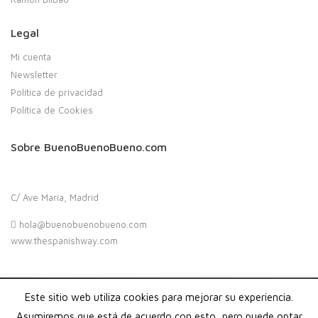
Legal
Mi cuenta
Newsletter
Política de privacidad
Política de Cookies
Sobre BuenoBuenoBueno.com
C/ Ave María, Madrid
hola@buenobuenobueno.com
www.thespanishway.com
Este sitio web utiliza cookies para mejorar su experiencia.
Copyright 2020. Buenobuenobueno.com - Todos los derechos
reservados
Asumiremos que está de acuerdo con esto, pero puede optar