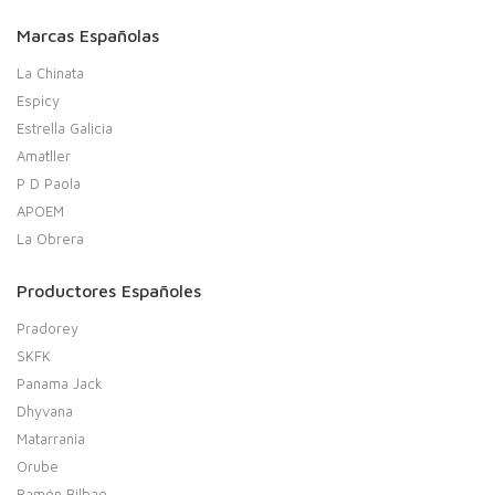
Marcas Españolas
La Chinata
Espicy
Estrella Galicia
Amatller
P D Paola
APOEM
La Obrera
Productores Españoles
Pradorey
SKFK
Panama Jack
Dhyvana
Matarrania
Orube
Ramón Bilbao