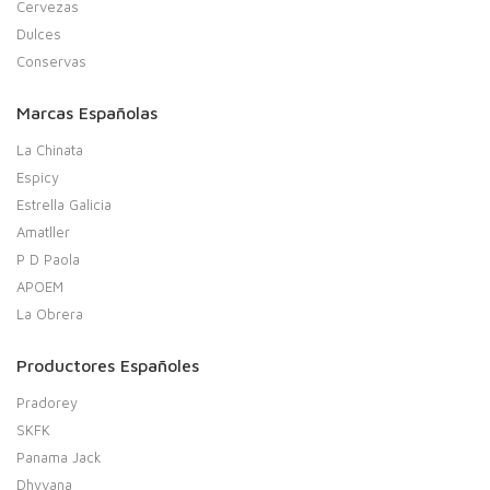
Cervezas
Dulces
Conservas
Marcas Españolas
La Chinata
Espicy
Estrella Galicia
Amatller
P D Paola
APOEM
La Obrera
Productores Españoles
Pradorey
SKFK
Panama Jack
Dhyvana