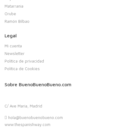
Matarrania
Orube
Ramón Bilbao
Legal
Mi cuenta
Newsletter
Política de privacidad
Política de Cookies
Sobre BuenoBuenoBueno.com
C/ Ave María, Madrid
hola@buenobuenobueno.com
www.thespanishway.com