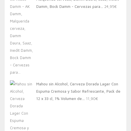
20,00€.
13,88€.
Damm, Bock Damm - Cervezas para…
24,95
€
Mahou sin Alcohol, Cerveza Dorada Lager Con
Espuma Cremosa y Sabor Refrescante, Pack de
12 x 33 cl, 1% Volumen de…
11,90
€