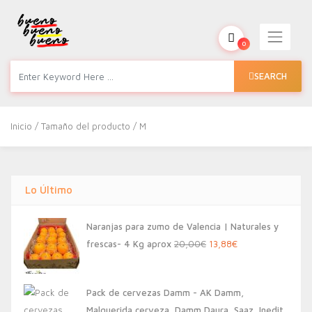
0
SEARCH
Inicio
/ Tamaño del producto / M
Lo Último
Naranjas para zumo de Valencia | Naturales y
El
El
frescas- 4 Kg aprox
20,00
€
13,88
€
precio
precio
original
actual
Pack de cervezas Damm - AK Damm,
era:
es:
Malquerida cerveza, Damm Daura, Saaz, Inedit