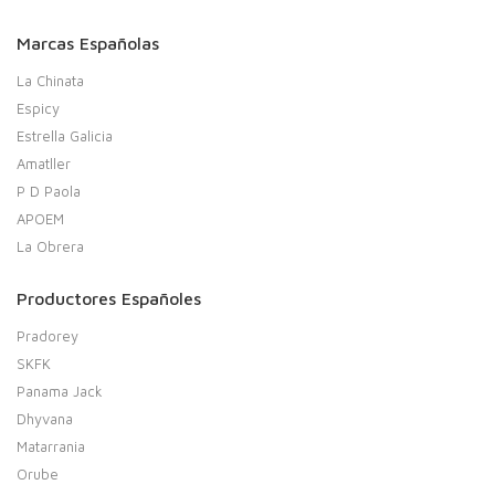
Marcas Españolas
La Chinata
Espicy
Estrella Galicia
Amatller
P D Paola
APOEM
La Obrera
Productores Españoles
Pradorey
SKFK
Panama Jack
Dhyvana
Matarrania
Orube