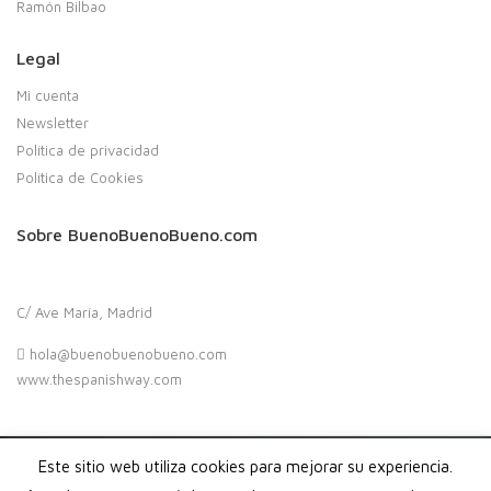
Ramón Bilbao
Legal
Mi cuenta
Newsletter
Política de privacidad
Política de Cookies
Sobre BuenoBuenoBueno.com
C/ Ave María, Madrid
hola@buenobuenobueno.com
www.thespanishway.com
Este sitio web utiliza cookies para mejorar su experiencia.
Copyright 2020. Buenobuenobueno.com - Todos los derechos