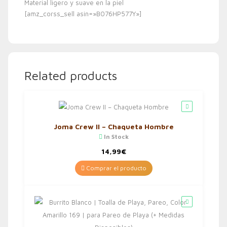
Material ligero y suave en la piel
[amz_corss_sell asin=»B076HP577Y»]
Related products
Joma Crew II – Chaqueta Hombre
In Stock
14,99
€
Comprar el producto