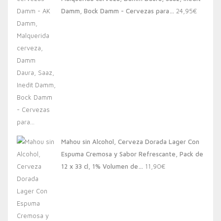
20,00€.
13,88€.
Damm, Bock Damm - Cervezas para…
24,95
€
Mahou sin Alcohol, Cerveza Dorada Lager Con
Espuma Cremosa y Sabor Refrescante, Pack de
12 x 33 cl, 1% Volumen de…
11,90
€