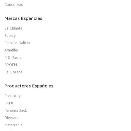
Conservas
Marcas Españolas
La Chinata
Espicy
Estrella Galicia
Amatller
P D Paola
APOEM
La Obrera
Productores Españoles
Pradorey
SKFK
Panama Jack
Dhyvana
Matarrania