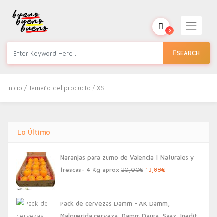
0
SEARCH
Inicio
/ Tamaño del producto / XS
Lo Último
Naranjas para zumo de Valencia | Naturales y
El
El
frescas- 4 Kg aprox
20,00
€
13,88
€
precio
precio
original
actual
Pack de cervezas Damm - AK Damm,
era:
es:
Malquerida cerveza, Damm Daura, Saaz, Inedit