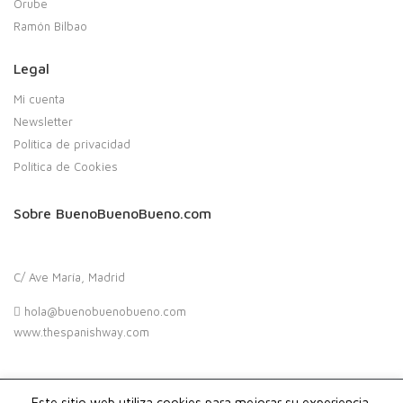
Orube
Ramón Bilbao
Legal
Mi cuenta
Newsletter
Política de privacidad
Política de Cookies
Sobre BuenoBuenoBueno.com
C/ Ave María, Madrid
hola@buenobuenobueno.com
www.thespanishway.com
Este sitio web utiliza cookies para mejorar su experiencia.