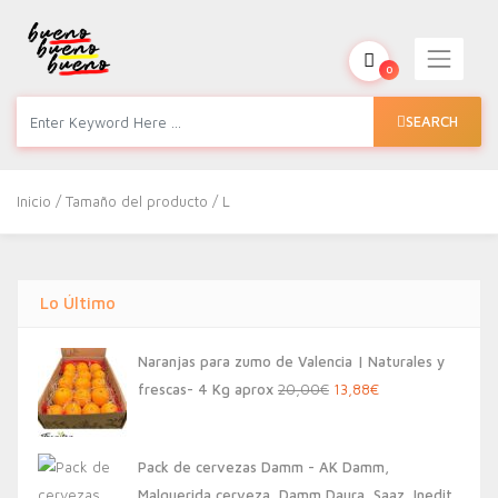
0
SEARCH
Inicio
/ Tamaño del producto / L
Lo Último
Naranjas para zumo de Valencia | Naturales y
El
El
frescas- 4 Kg aprox
20,00
€
13,88
€
precio
precio
original
actual
Pack de cervezas Damm - AK Damm,
era:
es:
Malquerida cerveza, Damm Daura, Saaz, Inedit