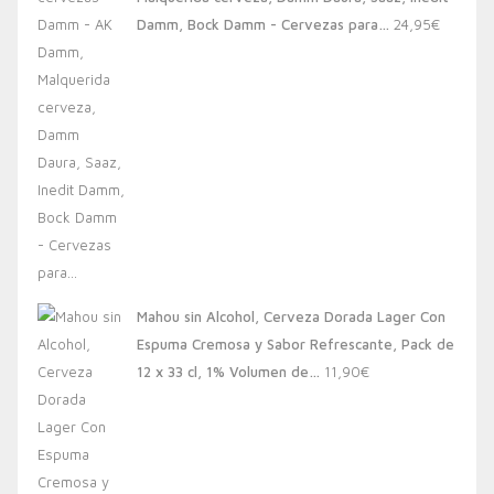
20,00€.
13,88€.
Damm, Bock Damm - Cervezas para…
24,95
€
Mahou sin Alcohol, Cerveza Dorada Lager Con
Espuma Cremosa y Sabor Refrescante, Pack de
12 x 33 cl, 1% Volumen de…
11,90
€