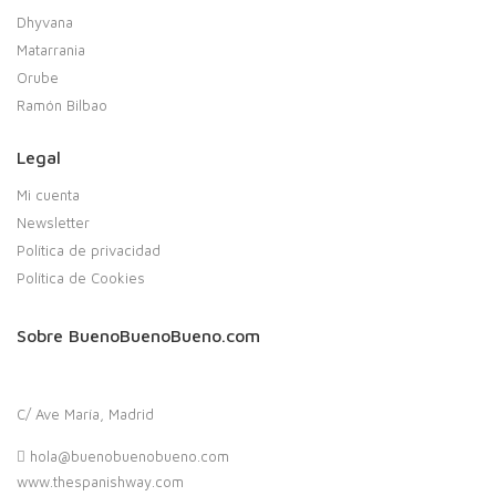
Dhyvana
Matarrania
Orube
Ramón Bilbao
Legal
Mi cuenta
Newsletter
Política de privacidad
Política de Cookies
Sobre BuenoBuenoBueno.com
C/ Ave María, Madrid
hola@buenobuenobueno.com
www.thespanishway.com