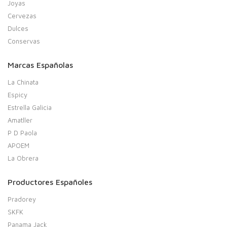
Joyas
Cervezas
Dulces
Conservas
Marcas Españolas
La Chinata
Espicy
Estrella Galicia
Amatller
P D Paola
APOEM
La Obrera
Productores Españoles
Pradorey
SKFK
Panama Jack