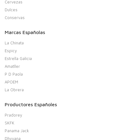
Cervezas
Dulces
Conservas
Marcas Españolas
La Chinata
Espicy
Estrella Galicia
Amatller
P D Paola
APOEM
La Obrera
Productores Españoles
Pradorey
SKFK
Panama Jack
Dhyvana