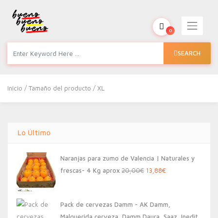
0
SEARCH
Inicio
/ Tamaño del producto / XL
Lo Último
Naranjas para zumo de Valencia | Naturales y
El
El
frescas- 4 Kg aprox
20,00
€
13,88
€
precio
precio
original
actual
Pack de cervezas Damm - AK Damm,
era:
es:
Malquerida cerveza, Damm Daura, Saaz, Inedit