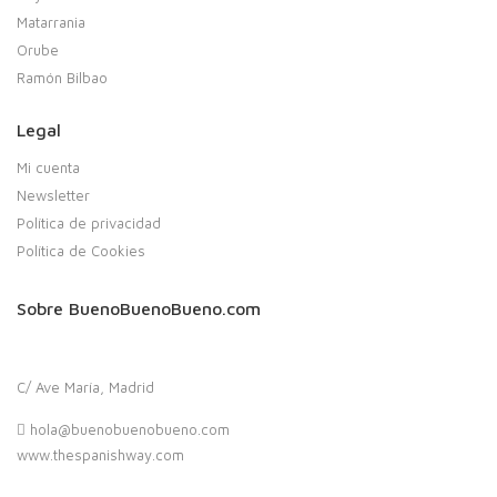
Matarrania
Orube
Ramón Bilbao
Legal
Mi cuenta
Newsletter
Política de privacidad
Política de Cookies
Sobre BuenoBuenoBueno.com
C/ Ave María, Madrid
hola@buenobuenobueno.com
www.thespanishway.com