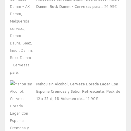
20,00€.
13,88€.
Damm, Bock Damm - Cervezas para…
24,95
€
Mahou sin Alcohol, Cerveza Dorada Lager Con
Espuma Cremosa y Sabor Refrescante, Pack de
12 x 33 cl, 1% Volumen de…
11,90
€