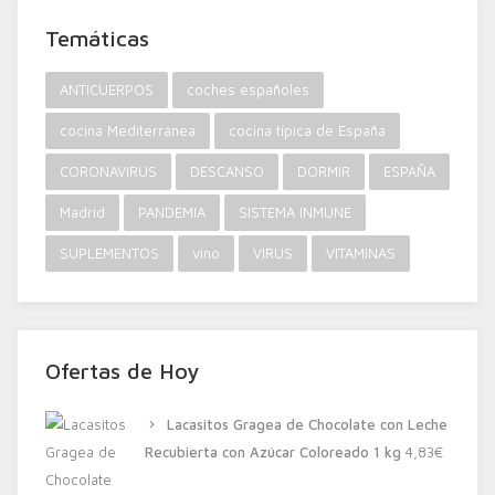
Temáticas
ANTICUERPOS
coches españoles
cocina Mediterránea
cocina típica de España
CORONAVIRUS
DESCANSO
DORMIR
ESPAÑA
Madrid
PANDEMIA
SISTEMA INMUNE
SUPLEMENTOS
vino
VIRUS
VITAMINAS
Ofertas de Hoy
Lacasitos Gragea de Chocolate con Leche
Recubierta con Azúcar Coloreado 1 kg
4,83
€