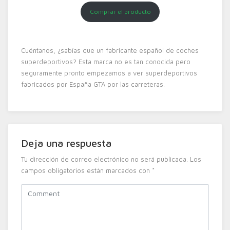
Comprar el producto
Cuéntanos, ¿sabías que un fabricante español de coches
superdeportivos? Esta marca no es tan conocida pero
seguramente pronto empezamos a ver superdeportivos
fabricados por España GTA por las carreteras.
Deja una respuesta
Tu dirección de correo electrónico no será publicada.
Los
campos obligatorios están marcados con
*