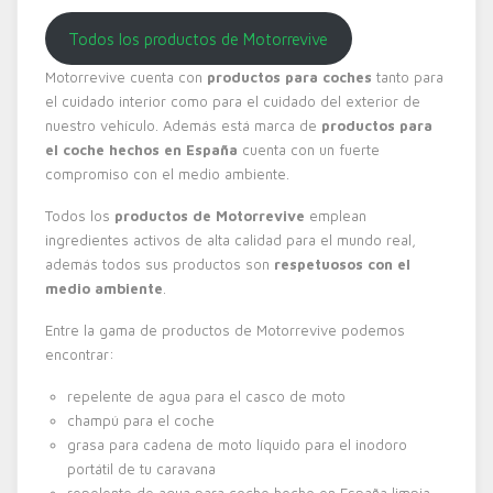
Todos los productos de Motorrevive
Motorrevive cuenta con
productos para coches
tanto para
el cuidado interior como para el cuidado del exterior de
nuestro vehículo. Además está marca de
productos para
el coche hechos en España
cuenta con un fuerte
compromiso con el medio ambiente.
Todos los
productos de Motorrevive
emplean
ingredientes activos de alta calidad para el mundo real,
además todos sus productos son
respetuosos con el
medio ambiente
.
Entre la gama de productos de Motorrevive podemos
encontrar:
repelente de agua para el casco de moto
champú para el coche
grasa para cadena de moto líquido para el inodoro
portátil de tu caravana