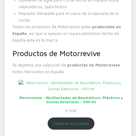
repelente de agua para coche hecho en España limpia
salpicaderos, quita bichos
limpiador hidratante para el cuero de la tapicería de tu
coche…
Todos los productos de Motorrevive están
producidos en
España
, así que si quieres un repara pinchazos hecho en
España ésta es tu marca.
Productos de Motorrevive
Te dejamos una selección de
productos de Motorrevive
,
todos fabricados en España.
Motorrevive – Abrillantador de Neumáticos, Plásticos y
Gomas Exteriores – 400 ml
6,90
€
Comprar el producto