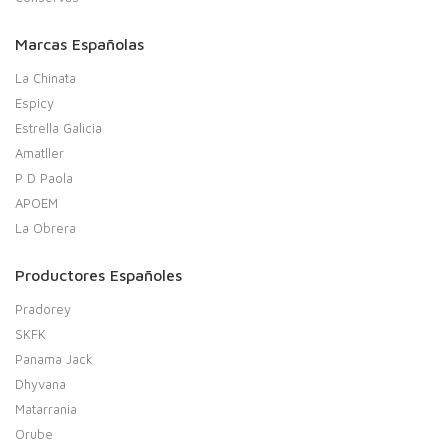
Marcas Españolas
La Chinata
Espicy
Estrella Galicia
Amatller
P D Paola
APOEM
La Obrera
Productores Españoles
Pradorey
SKFK
Panama Jack
Dhyvana
Matarrania
Orube