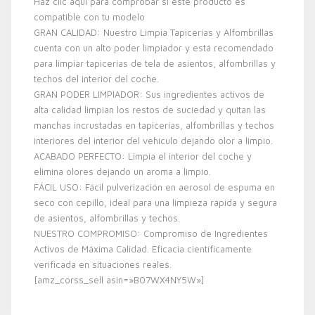
Haz clic aquí para comprobar si este producto es
compatible con tu modelo
GRAN CALIDAD: Nuestro Limpia Tapicerías y Alfombrillas
cuenta con un alto poder limpiador y está recomendado
para limpiar tapicerías de tela de asientos, alfombrillas y
techos del interior del coche.
GRAN PODER LIMPIADOR: Sus ingredientes activos de
alta calidad limpian los restos de suciedad y quitan las
manchas incrustadas en tapicerías, alfombrillas y techos
interiores del interior del vehículo dejando olor a limpio.
ACABADO PERFECTO: Limpia el interior del coche y
elimina olores dejando un aroma a limpio.
FÁCIL USO: Fácil pulverización en aerosol de espuma en
seco con cepillo, ideal para una limpieza rápida y segura
de asientos, alfombrillas y techos.
NUESTRO COMPROMISO: Compromiso de Ingredientes
Activos de Máxima Calidad. Eficacia científicamente
verificada en situaciones reales.
[amz_corss_sell asin=»B07WX4NY5W»]