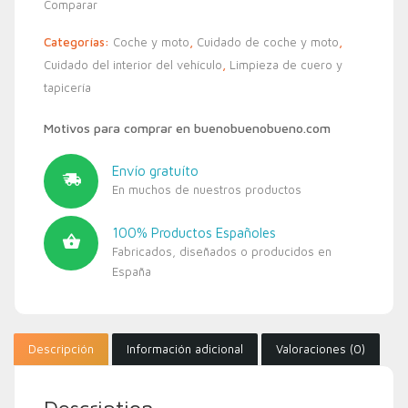
Comparar
Categorías:
Coche y moto
,
Cuidado de coche y moto
,
Cuidado del interior del vehículo
,
Limpieza de cuero y
tapicería
Motivos para comprar en buenobuenobueno.com
Envío gratuíto
En muchos de nuestros productos
100% Productos Españoles
Fabricados, diseñados o producidos en
España
Descripción
Información adicional
Valoraciones (0)