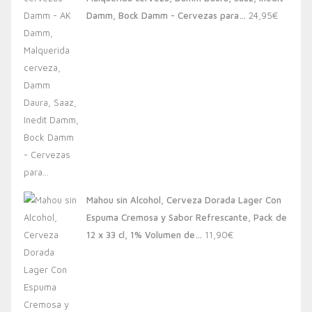
20,00€.
13,88€.
Damm, Bock Damm - Cervezas para…
24,95
€
Mahou sin Alcohol, Cerveza Dorada Lager Con
Espuma Cremosa y Sabor Refrescante, Pack de
12 x 33 cl, 1% Volumen de…
11,90
€