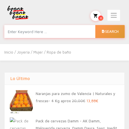
0
SEARCH
Inicio
/
Joyería
/
Mujer
/ Ropa de baño
Lo Último
Naranjas para zumo de Valencia | Naturales y
El
El
frescas- 4 Kg aprox
20,00
€
13,88
€
precio
precio
original
actual
Pack de cervezas Damm - AK Damm,
era:
es:
Malquerida cerveza, Damm Daura, Saaz, Inedit