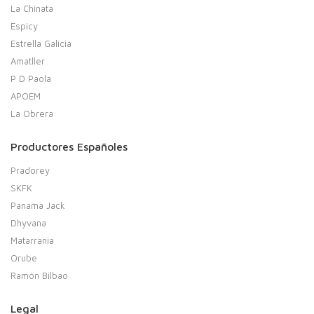
La Chinata
Espicy
Estrella Galicia
Amatller
P D Paola
APOEM
La Obrera
Productores Españoles
Pradorey
SKFK
Panama Jack
Dhyvana
Matarrania
Orube
Ramón Bilbao
Legal