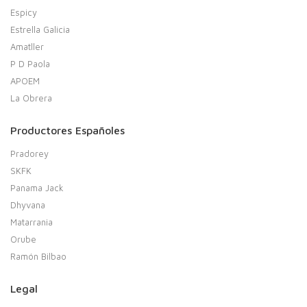
Espicy
Estrella Galicia
Amatller
P D Paola
APOEM
La Obrera
Productores Españoles
Pradorey
SKFK
Panama Jack
Dhyvana
Matarrania
Orube
Ramón Bilbao
Legal