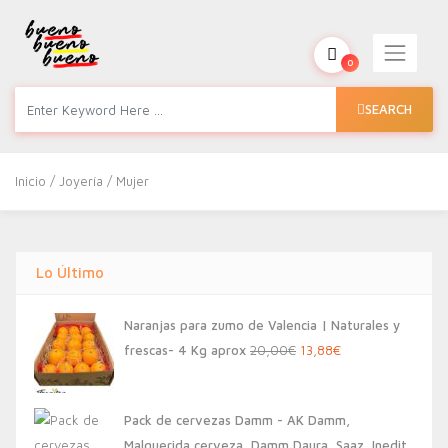
0
SEARCH
Inicio
/
Joyería
/ Mujer
Lo Último
Naranjas para zumo de Valencia | Naturales y
El
El
frescas- 4 Kg aprox
20,00
€
13,88
€
precio
precio
original
actual
Pack de cervezas Damm - AK Damm,
era:
es:
Malquerida cerveza, Damm Daura, Saaz, Inedit