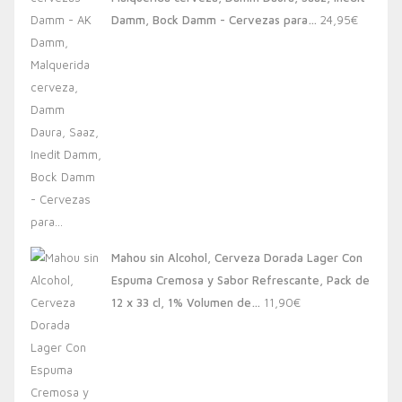
20,00€.
13,88€.
Damm, Bock Damm - Cervezas para…
24,95
€
Mahou sin Alcohol, Cerveza Dorada Lager Con
Espuma Cremosa y Sabor Refrescante, Pack de
12 x 33 cl, 1% Volumen de…
11,90
€