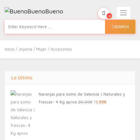
0
SEARCH
Inicio
/
Joyería
/
Mujer
/ Accesorios
Lo Último
Naranjas para zumo de Valencia | Naturales y
El
El
frescas- 4 Kg aprox
20,00
€
13,88
€
precio
precio
original
actual
era:
es:
20,00€.
13,88€.