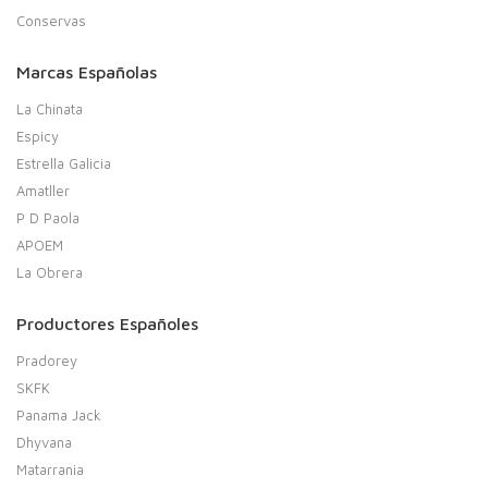
Conservas
Marcas Españolas
La Chinata
Espicy
Estrella Galicia
Amatller
P D Paola
APOEM
La Obrera
Productores Españoles
Pradorey
SKFK
Panama Jack
Dhyvana
Matarrania