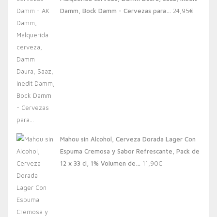
20,00€.
13,88€.
Damm, Bock Damm - Cervezas para…
24,95
€
Mahou sin Alcohol, Cerveza Dorada Lager Con
Espuma Cremosa y Sabor Refrescante, Pack de
12 x 33 cl, 1% Volumen de…
11,90
€