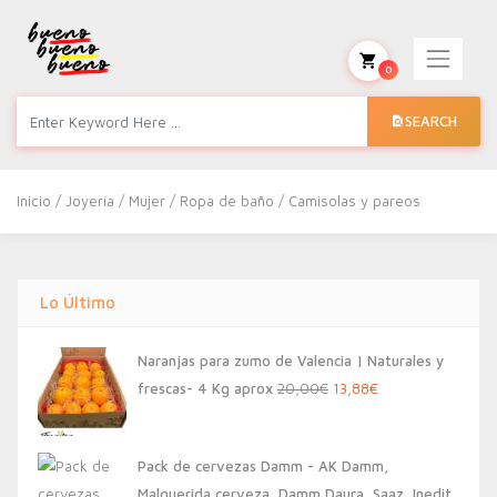
0
SEARCH
Inicio
/
Joyería
/
Mujer
/
Ropa de baño
/ Camisolas y pareos
Lo Último
Naranjas para zumo de Valencia | Naturales y
El
El
frescas- 4 Kg aprox
20,00
€
13,88
€
precio
precio
original
actual
Pack de cervezas Damm - AK Damm,
era:
es:
Malquerida cerveza, Damm Daura, Saaz, Inedit