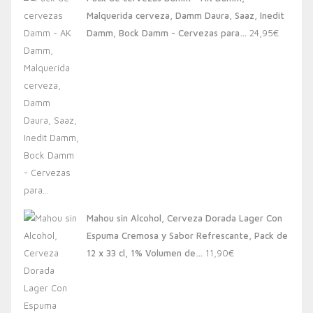
era:
es:
Malquerida cerveza, Damm Daura, Saaz, Inedit
20,00€.
13,88€.
Damm, Bock Damm - Cervezas para…
24,95
€
Mahou sin Alcohol, Cerveza Dorada Lager Con
Espuma Cremosa y Sabor Refrescante, Pack de
12 x 33 cl, 1% Volumen de…
11,90
€