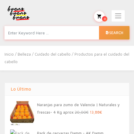
0
SEARCH
Inicio
/
Belleza
/
Cuidado del cabello
/ Productos para el cuidado del
cabello
Lo Último
Naranjas para zumo de Valencia | Naturales y
El
El
frescas- 4 Kg aprox
20,00
€
13,88
€
precio
precio
original
actual
Pack de cervezas Damm - AK Damm,