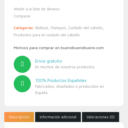
Añadir a la lista de deseos
Comparar
Categorías:
Belleza
,
Champús
,
Cuidado del cabello
,
Productos para el cuidado del cabello
Motivos para comprar en buenobuenobueno.com
Envío gratuíto
En muchos de nuestros productos
100% Productos Españoles
Fabricados, diseñados o producidos en
España
Descripción
Información adicional
Valoraciones (0)