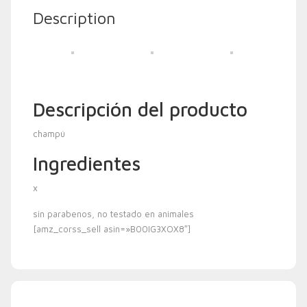
Description
Descripción del producto
champú
Ingredientes
x
sin parabenos, no testado en animales
[amz_corss_sell asin=»B00IG3XOX8″]