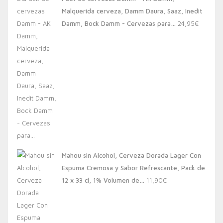
era:
es:
Malquerida cerveza, Damm Daura, Saaz, Inedit
20,00€.
13,88€.
Damm, Bock Damm - Cervezas para…
24,95
€
Mahou sin Alcohol, Cerveza Dorada Lager Con
Espuma Cremosa y Sabor Refrescante, Pack de
12 x 33 cl, 1% Volumen de…
11,90
€