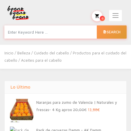
0
SEARCH
Inicio
/
Belleza
/
Cuidado del cabello
/
Productos para el cuidado del
cabello
/ Aceites para el cabello
Lo Último
Naranjas para zumo de Valencia | Naturales y
El
El
frescas- 4 Kg aprox
20,00
€
13,88
€
precio
precio
original
actual
Pack de cervezas Damm - AK Damm,